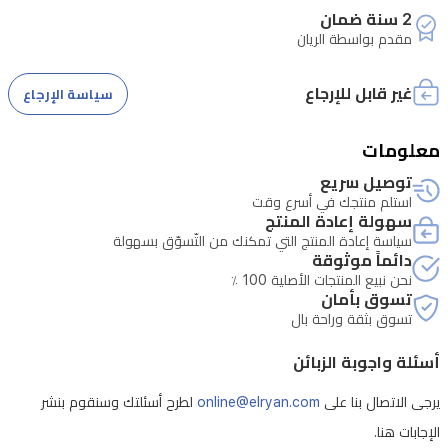
ميزات
2 سنة ضمان
مقدم بواسطة الريان
مشاركة
الشاشة
غير قابل للإرجاع
سياسة الإرجاع
عبر
Eshare
معلومات
و
توصيل سريع
Miracast،
استلم منتجك في أسرع وقت
مما
سهولة إعادة المنتج
سياسة إعادة المنتج التي تمكنك من التّسوّق بسهولة
يجعلها
دائماً موثوقة
مثالية
نحن نبيع المنتجات الأصلية 100 ٪
تسوق بأمان
لغرف
تسوق بثقة وراحة بال
النوم
أسئلة واجوبة الزبائن
والمعيشة.
يرجى الاتصال بنا على
online@elryan.com
لطرح أسئلتك وسنقوم بنشر
الإجابات هنا.