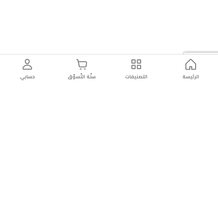
الرئيسة
التصنيفات
سلّة التّسوّق
حسابي
توصيل
سهولة إعادة
تسوق
دائماً
سريع
المنتج
بأمان
موثوقة