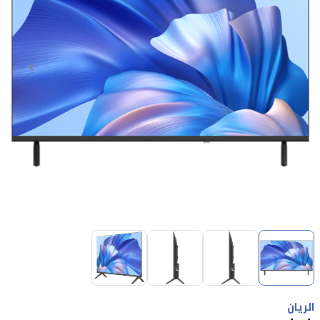
Item
1
of
4
Item
1
الريان
of