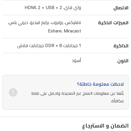
الاتصال
واي فاي، 2 × HDMI، 2 × USB
متعددة
(2
HDMI
الميزات الذكية
نتفليكس، يوتيوب، برايم فيديو، ديزني بلس،
و
Eshare، Miracast
2
USB)
الذاكرة
1 جيجابايت DDR + 8 جيجابايت فلاش
وتطبيقات
ترفيهية
اللون
أسود
مثبتة
مسبقاً
مثل
لاحظت معلومة خاطئة؟
نتفليكس
بلّغنا عن معلومات المنتج غير الصحيحة واحصل على نقاط
ويوتيوب،
مكافأة.
بالإضافة
إلى
الضمان و الاسترجاع
دعم