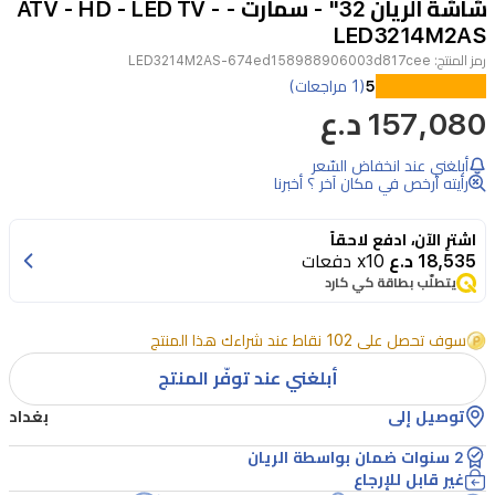
شاشة الريان 32" - سمارت - ATV - HD - LED TV -
4
LED3214M2AS
رمز المنتج:
LED3214M2AS-674ed158988906003d817cee
تعد
5
(1 مراجعات)
157,080 د.ع
شاشة
الريان
أبلغني عند انخفاض السّعر
LED3214M2AS
رأيته أرخص في مكان آخر ؟ أخبرنا
خياراً
مثالياً
اشترِ الآن، ادفع لاحقاً
18,535 د.ع
x10 دفعات
للاستمتاع
يتطلّب بطاقة كي كارد
بتجربة
مشاهدة
سوف تحصل على 102 نقاط عند شراءك هذا المنتج
ذكية
أبلغني عند توفّر المنتج
وعصرية.
توصيل إلى
بغداد
تأتي
2 سنوات ضمان بواسطة الريان
الشاشة
غير قابل للإرجاع