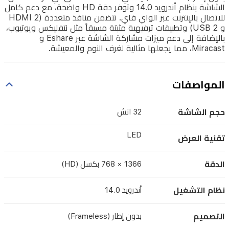
الشاشة بنظام أندرويد 14.0 وتوفر دقة HD واضحة، مع دعم كامل
أندرويد
للاتصال بالإنترنت عبر الواي فاي. تتضمن منافذ متعددة (2 HDMI
14.0
و 2 USB) وتطبيقات ترفيهية مثبتة مسبقاً مثل نتفليكس ويوتيوب،
وتوفر
بالإضافة إلى دعم ميزات مشاركة الشاشة عبر Eshare و
Miracast، مما يجعلها مثالية لغرف النوم والمعيشة.
دقة
HD
واضحة،
المواصفات
مع
دعم
حجم الشاشة
32 انش
كامل
LED
للاتصال
تقنية العرض
بالإنترنت
الدقة
1366 × 768 بكسل (HD)
عبر
الواي
نظام التشغيل
أندرويد 14.0
فاي.
تتضمن
التصميم
بدون إطار (Frameless)
منافذ