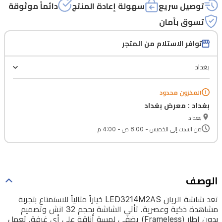
بحجم
توصيل سريع
سهولة إعادة المنتج
دائماً موثوقة
32
تسوق بأمان
انش
وتصميم
توافر الاستلام من المتجر
بدون
إطار
(Frameless)
المخزون محدود
يضفي
بغداد : معرض بغداد
لمسة
بغداد
أناقة
من السبت إلى الخميس - 8:00 ص - 4:00 م
على
أي
غرفة.
الوصف
تعمل
تعد شاشة الريان LED3214M2AS خياراً مثالياً للاستمتاع بتجربة
الشاشة
مشاهدة ذكية وعصرية. تأتي الشاشة بحجم 32 انش وتصميم
بنظام
بدون إطار (Frameless) يضفي لمسة أناقة على أي غرفة. تعمل