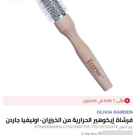
Item
تبقًى 1 فقط في المخزون
1
of
OLIVIA GARDEN
1
فرشاة إيكوهير الحرارية من الخيزران-اوليفيا جاردن
رمز المنتج:
752110720414-670d069eb60cc700199e175f
(0 مراجعات)