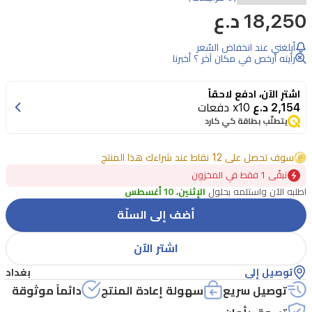
18,250 د.ع
أبلغني عند انخفاض السّعر
رأيته أرخص في مكان آخر ؟ أخبرنا
اشترِ الآن، ادفع لاحقاً
2,154 د.ع
x10 دفعات
يتطلّب بطاقة كي كارد
سوف تحصل على 12 نقاط عند شراءك هذا المنتج
تبقًى 1 فقط في المخزون
اطلبه الآن واستلمه بحلول
الإثنين، 10 أغسطس
أضف إلى السلّة
اشتر الآن
توصيل إلى
بغداد
توصيل سريع
سهولة إعادة المنتج
دائماً موثوقة