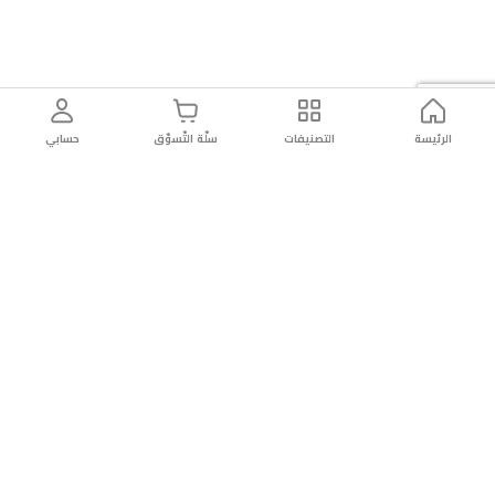
الرئيسة
التصنيفات
سلّة التّسوّق
حسابي
توصيل
سهولة إعادة
تسوق
دائماً
سريع
المنتج
بأمان
موثوقة