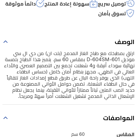
D-
توصيل سريع
سهولة إعادة المنتج
دائماً موثوقة
604SM-
تسوق بأمان
601
بمقاس
60
سم.
الوصف
يتميز
ارتقِ بمطبخك مع طباخ الغاز المدمج (بلت ان) من دي ال سي
هذا
موديل D-604SM-601 بمقاس 60 سم. يتميز هذا الطباخ بلمسة
الطباخ
نهائية سوداء أنيقة و4 شعلات تجمع بين التصميم العصري والأداء
العالي في الطهي. مجهز بنظام أمان كامل (حساس انطفاء
بلمسة
اللهب) الذي يوفر راحة البال عن طريق قطع إمدادات الغاز تلقائياً
نهائية
في حال انطفاء الشعلة. تضمن حوامل الأواني المصنوعة من
حديد الصب المتين ثباتاً ممتازاً للأواني الثقيلة، بينما يجعل نظام
سوداء
الإشعال الذاتي المدمج تشغيل الشعلات أمراً سهلاً ومريحاً.
أنيقة
و4
المواصفات
شعلات
تجمع
المقاس
60 سم