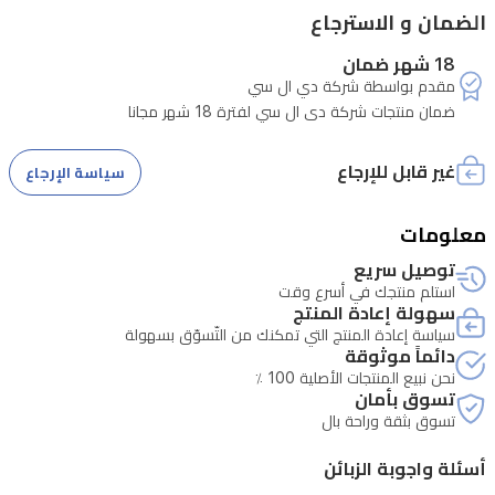
يوفر
الضمان و الاسترجاع
راحة
18 شهر ضمان
البال
مقدم بواسطة شركة دي ال سي
عن
ضمان منتجات شركة دي ال سي لفترة 18 شهر مجانا
طريق
غير قابل للإرجاع
قطع
سياسة الإرجاع
إمدادات
معلومات
الغاز
توصيل سريع
تلقائياً
استلم منتجك في أسرع وقت
في
سهولة إعادة المنتج
سياسة إعادة المنتج التي تمكنك من التّسوّق بسهولة
حال
دائماً موثوقة
انطفاء
نحن نبيع المنتجات الأصلية 100 ٪
تسوق بأمان
الشعلة.
تسوق بثقة وراحة بال
تضمن
أسئلة واجوبة الزبائن
حوامل