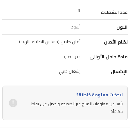
بين
التصميم
4
عدد الشعلات
العصري
اللون
أسود
والأداء
العالي
نظام الأمان
أمان كامل (حساس انطفاء اللهب)
في
الطهي.
مادة حامل الأواني
حديد صب
مجهز
بنظام
الإشعال
إشعال ذاتي
أمان
كامل
لاحظت معلومة خاطئة؟
(حساس
بلّغنا عن معلومات المنتج غير الصحيحة واحصل على نقاط
انطفاء
مكافأة.
اللهب)
الذي