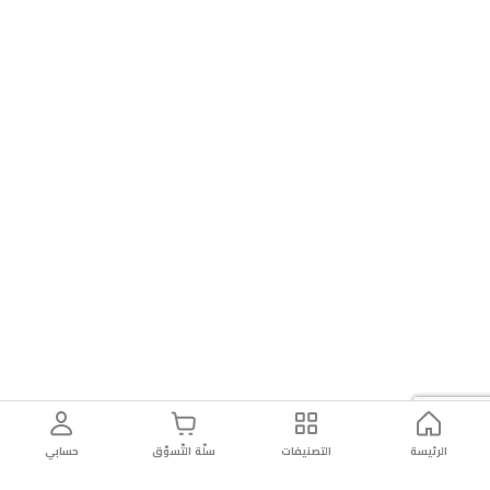
الرئيسة
التصنيفات
سلّة التّسوّق
حسابي