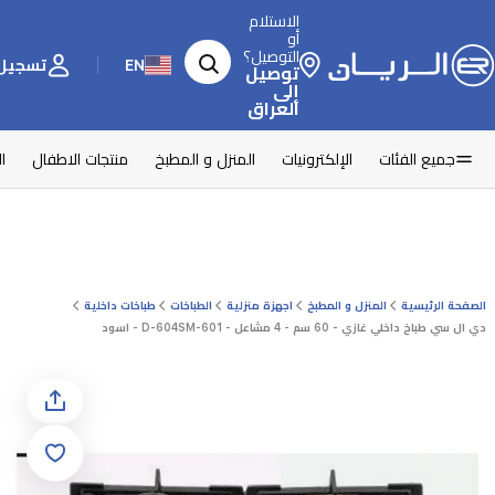
الاستلام
أو
التوصيل؟
EN
تسجيل 
توصيل
إلى
العراق
جميع الفئات
الإلكترونيات
المنزل و المطبخ
منتجات الاطفال
ا
الصفحة الرئيسية
المنزل و المطبخ
اجهزة منزلية
الطباخات
طباخات داخلية
دي ال سي طباخ داخلي غازي - 60 سم - 4 مشاعل - D-604SM-601 - اسود