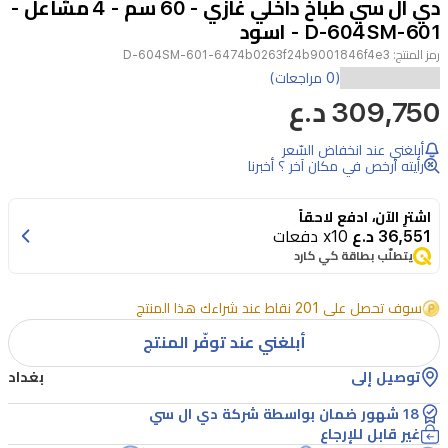
دي ال سي طباخ داخلي غازي - 60 سم - 4 مشاعل -
2
D-604SM-601 - اسود
رمز المنتج:
D-604SM-601-6474b0263f24b9001846f4e3
ارتقِ
(0 مراجعات)
309,750 د.ع
بمطبخك
مع
أبلغني عند انخفاض السّعر
طباخ
رأيته أرخص في مكان آخر ؟ أخبرنا
الغاز
اشترِ الآن، ادفع لاحقاً
المدمج
36,551 د.ع
x10 دفعات
(بلت
يتطلّب بطاقة كي كارد
ان)
سوف تحصل على 201 نقاط عند شراءك هذا المنتج
من
أبلغني عند توفّر المنتج
دي
ال
توصيل إلى
بغداد
سي
18 شهور ضمان بواسطة شركة دي ال سي
غير قابل للإرجاع
موديل