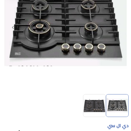
Item
1
of
2
Item
1
دي ال سي
of