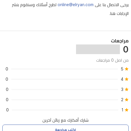
الأواني
يرجى الاتصال بنا على
online@elryan.com
لطرح أسئلتك وسنقوم بنشر
المصنوعة
الإجابات هنا.
من
حديد
الصب
مراجعات
0
المتين
ثباتاً
من اصل 0 مراجعات
ممتازاً
0
5
للأواني
0
4
الثقيلة،
0
3
بينما
يجعل
0
2
نظام
0
1
الإشعال
شارك أفكارك مع زبائن آخرين
الذاتي
اكتب مراجعة