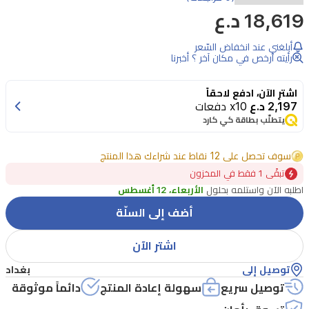
18,619 د.ع
أبلغني عند انخفاض السّعر
رأيته أرخص في مكان آخر ؟ أخبرنا
اشترِ الآن، ادفع لاحقاً
2,197 د.ع
x10 دفعات
يتطلّب بطاقة كي كارد
سوف تحصل على 12 نقاط عند شراءك هذا المنتج
تبقًى 1 فقط في المخزون
اطلبه الآن واستلمه بحلول
الأربعاء، 12 أغسطس
أضف إلى السلّة
اشتر الآن
توصيل إلى
بغداد
توصيل سريع
سهولة إعادة المنتج
دائماً موثوقة