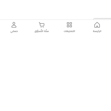
الرئيسة
التصنيفات
سلّة التّسوّق
حسابي
توصيل
سهولة إعادة
تسوق
دائماً
سريع
المنتج
بأمان
موثوقة