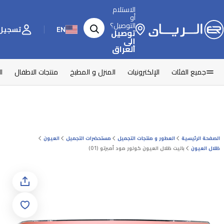
الاستلام
أو
التوصيل؟
EN
تسجيل 
توصيل
إلى
العراق
جميع الفئات
الإلكترونيات
المنزل و المطبخ
منتجات الاطفال
ا
الصفحة الرئيسية
العطور و منتجات التجميل
مستحضرات التجميل
العيون
ظلال العيون
باليت ظلال العيون كولور مود أمبرتو (01)