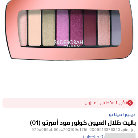
Item
تبقًى 1 فقط في المخزون
1
of
ديبورا ميلانو
1
باليت ظلال العيون كولور مود أمبرتو (01)
رمز المنتج:
8009518376340-670d069eb60cc700199e175f
(0 مراجعات)