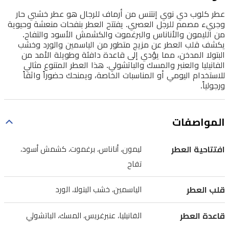
يفتتح
عطر كلوب دي نوي إنتنس من أرماف للرجال هو عطر خشبي حار
وجريء مصمم للرجل العصري. يفتتح العطر بنفحات منعشة وحيوية
العطر
من الليمون والأناناس والبرغموت والكشمش الأسود والتفاح.
بنفحات
يكشف قلب العطر عن مزيج متطور من الياسمين والورد وخشب
البتولا المدخن، مما يؤدي إلى قاعدة دافئة وطويلة الأمد من
منعشة
الفانيليا والعنبر والمسك والباتشولي. هذا العطر المتنوع مثالي
وحيوية
للاستخدام اليومي أو المناسبات الخاصة، ويمنحك حضوراً واثقاً
ورجولياً.
من
الليمون
والأناناس
المواصفات
والبرغموت
والكشمش
افتتاحية العطر
ليمون، أناناس، برغموت، كشمش أسود،
الأسود
تفاح
والتفاح.
قلب العطر
الياسمين، خشب البتولا، الورد
يكشف
قلب
قاعدة العطر
الفانيليا، عنبرغريس، المسك، الباتشولي
العطر