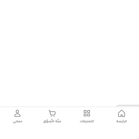
الرئيسة
التصنيفات
سلّة التّسوّق
حسابي