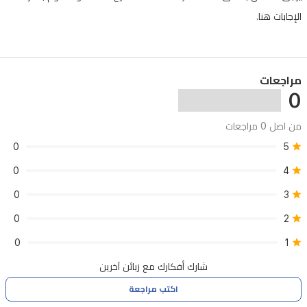
الأمد
الإجابات هنا.
من
الفانيليا
والعنبر
مراجعات
0
والمسك
والباتشولي.
من اصل 0 مراجعات
هذا
0
5
العطر
0
4
المتنوع
0
3
مثالي
0
2
للاستخدام
اليومي
0
1
أو
شارك أفكارك مع زبائن آخرين
المناسبات
اكتب مراجعة
الخاصة،