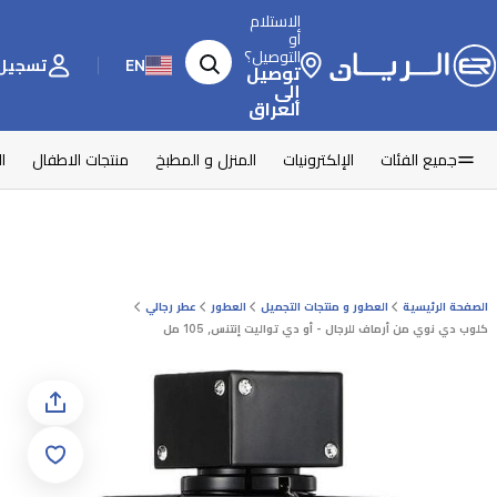
الاستلام
أو
التوصيل؟
EN
تسجيل 
توصيل
إلى
العراق
جميع الفئات
الإلكترونيات
المنزل و المطبخ
منتجات الاطفال
ا
الصفحة الرئيسية
العطور و منتجات التجميل
العطور
عطر رجالي
كلوب دي نوي من أرماف للرجال - أو دي تواليت إنتنس, 105 مل