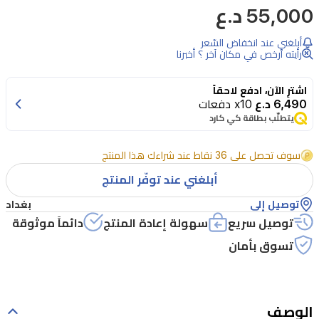
55,000 د.ع
كلوب
دي
أبلغني عند انخفاض السّعر
نوي
رأيته أرخص في مكان آخر ؟ أخبرنا
إنتنس
اشترِ الآن، ادفع لاحقاً
من
6,490 د.ع
x10 دفعات
أرماف
يتطلّب بطاقة كي كارد
للرجال
سوف تحصل على 36 نقاط عند شراءك هذا المنتج
هو
أبلغني عند توفّر المنتج
عطر
خشبي
توصيل إلى
بغداد
توصيل سريع
سهولة إعادة المنتج
دائماً موثوقة
حار
تسوق بأمان
وجريء
مصمم
للرجل
الوصف
العصري.