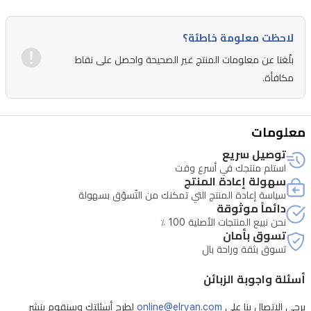
عن
مزيج
لاحظت معلومة خاطئة؟
متطور
بلّغنا عن معلومات المنتج غير الصحيحة واحصل على نقاط
من
مكافأة.
الياسمين
والورد
معلومات
وخشب
توصيل سريع
البتولا
استلم منتجك في أسرع وقت
المدخن،
سهولة إعادة المنتج
سياسة إعادة المنتج التي تمكنك من التّسوّق بسهولة
مما
دائماً موثوقة
يؤدي
نحن نبيع المنتجات الأصلية 100 ٪
تسوق بأمان
إلى
تسوق بثقة وراحة بال
قاعدة
أسئلة واجوبة الزبائن
دافئة
وطويلة
يرجى الاتصال بنا على
online@elryan.com
لطرح أسئلتك وسنقوم بنشر