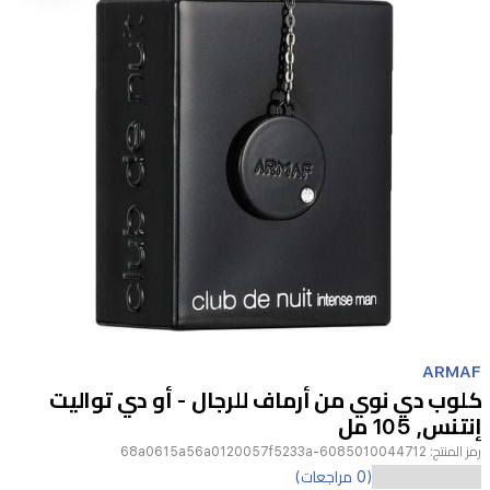
Item
1
ARMAF
of
كلوب دي نوي من أرماف للرجال - أو دي تواليت
1
إنتنس, 105 مل
رمز المنتج:
6085010044712-68a0615a56a0120057f5233a
عطر
(0 مراجعات)