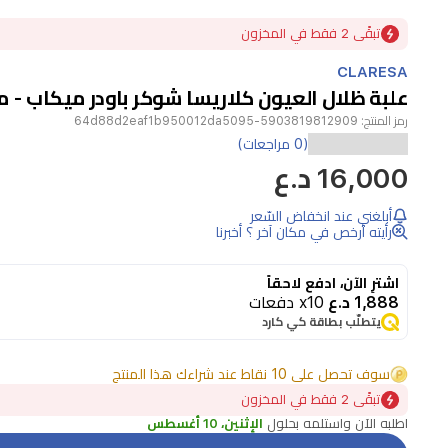
Item
تبقًى 2 فقط في المخزون
1
of
CLARESA
1
علبة ظلال العيون كلاريسا شوكر باودر ميكاب - مت
رمز المنتج:
5903819812909-64d88d2eaf1b950012da5095
(0 مراجعات)
16,000 د.ع
أبلغني عند انخفاض السّعر
رأيته أرخص في مكان آخر ؟ أخبرنا
اشترِ الآن، ادفع لاحقاً
1,888 د.ع
x10 دفعات
يتطلّب بطاقة كي كارد
سوف تحصل على 10 نقاط عند شراءك هذا المنتج
تبقًى 2 فقط في المخزون
اطلبه الآن واستلمه بحلول
الإثنين، 10 أغسطس