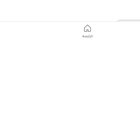
الرئيسة
ت
التّسوّق عبر الانترنت