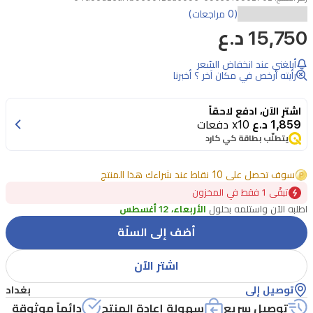
(0 مراجعات)
15,750 د.ع
أبلغني عند انخفاض السّعر
رأيته أرخص في مكان آخر ؟ أخبرنا
اشترِ الآن، ادفع لاحقاً
1,859 د.ع
x10 دفعات
يتطلّب بطاقة كي كارد
سوف تحصل على 10 نقاط عند شراءك هذا المنتج
تبقًى 1 فقط في المخزون
اطلبه الآن واستلمه بحلول
الأربعاء، 12 أغسطس
أضف إلى السلّة
اشتر الآن
توصيل إلى
بغداد
توصيل سريع
سهولة إعادة المنتج
دائماً موثوقة