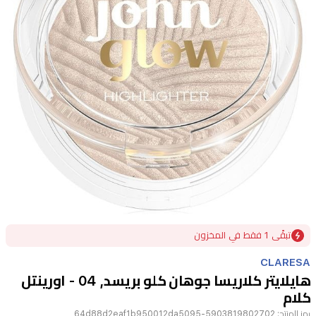
Item
تبقًى 1 فقط في المخزون
1
of
CLARESA
1
هايلايتر كلاريسا جوهان كلو بريسد, 04 - اورينتل
كلام
رمز المنتج:
5903819802702-64d88d2eaf1b950012da5095