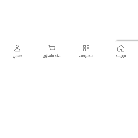
الرئيسة
التصنيفات
سلّة التّسوّق
حسابي
توصيل
سهولة إعادة
تسوق
دائماً
سريع
المنتج
بأمان
موثوقة