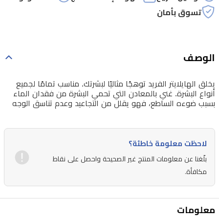
تسوق بأمان
الوصف
يخلق الهايلايتر الفريد توهجًا مثاليًا لبشرتك. مناسب تمامًا لجميع
أنواع البشرة. غني بالمعادن التي تحمي البشرة من فقدان الماء
بسبب ضوءه الساطع، فهو يقلل من التجاعيد وعدم تناسق الوجه
لاحظت معلومة خاطئة؟
بلّغنا عن معلومات المنتج غير الصحيحة واحصل على نقاط
مكافأة.
معلومات