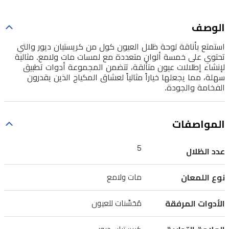
لمسات
مات
الوصف
ولامع.
استمتع بأناقة لوحة ظلال العيون كول من كريستيان ديور والتي
مثالية
تحتوي على خمسة ألوان متعددة مع لمسات مات ولامع. مثالية
لإنشاء إطلالات عيون متألقة، تتضمن المجموعة أدوات تطبيق
لإنشاء
سهلة، مما يجعلها خياراً مثالياً لعشاق المكياج الذين يقدرون
إطلالات
الفخامة والجودة.
عيون
متألقة،
المواصفات
تتضمن
المجموعة
5
عدد الظلال
أدوات
نوع اللمعان
مات ولامع
تطبيق
سهلة،
الأدوات المرفقة
مُحَسِّنات للعيون
مما
يجعلها