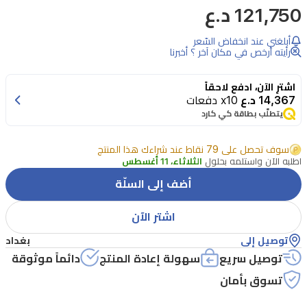
121,750 د.ع
بأناقة
لوحة
أبلغني عند انخفاض السّعر
ظلال
رأيته أرخص في مكان آخر ؟ أخبرنا
العيون
اشترِ الآن، ادفع لاحقاً
كول
14,367 د.ع
x10 دفعات
من
يتطلّب بطاقة كي كارد
كريستيان
سوف تحصل على 79 نقاط عند شراءك هذا المنتج
ديور
اطلبه الآن واستلمه بحلول
الثلاثاء، 11 أغسطس
والتي
أضف إلى السلّة
تحتوي
على
اشتر الآن
خمسة
توصيل إلى
بغداد
ألوان
توصيل سريع
سهولة إعادة المنتج
دائماً موثوقة
متعددة
تسوق بأمان
مع