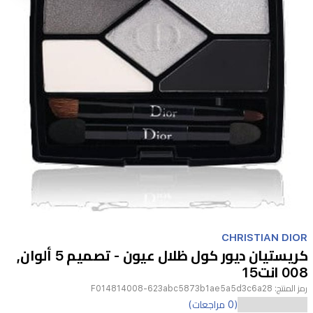
Item
1
CHRISTIAN DIOR
of
كريستيان ديور كول ظلال عيون - تصميم 5 ألوان,
1
008 انت15
رمز المنتج:
F014814008-623abc5873b1ae5a5d3c6a28
استمتع
(0 مراجعات)