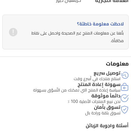
العلامة التجارية
كريستيان ديور
خياراً
مثالياً
لعشاق
لاحظت معلومة خاطئة؟
المكياج
بلّغنا عن معلومات المنتج غير الصحيحة واحصل على نقاط
الذين
مكافأة.
يقدرون
الفخامة
معلومات
والجودة.
توصيل سريع
استلم منتجك في أسرع وقت
سهولة إعادة المنتج
سياسة إعادة المنتج التي تمكنك من التّسوّق بسهولة
دائماً موثوقة
نحن نبيع المنتجات الأصلية 100 ٪
تسوق بأمان
تسوق بثقة وراحة بال
أسئلة واجوبة الزبائن