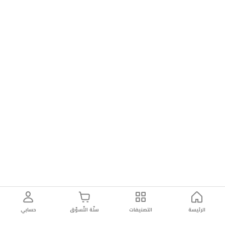
الرئيسة
التصنيفات
سلّة التّسوّق
حسابي