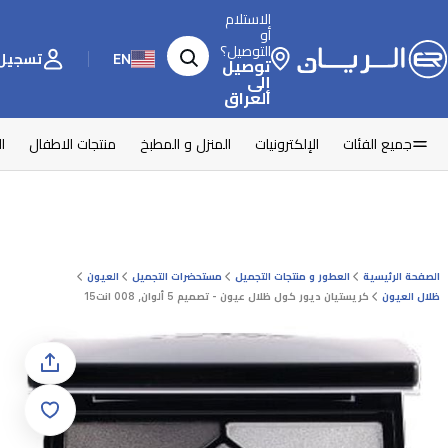
الاستلام
أو
التوصيل؟
EN
تسجيل 
توصيل
إلى
العراق
جميع الفئات
الإلكترونيات
المنزل و المطبخ
منتجات الاطفال
ا
الصفحة الرئيسية
العطور و منتجات التجميل
مستحضرات التجميل
العيون
ظلال العيون
كريستيان ديور كول ظلال عيون - تصميم 5 ألوان, 008 انت15