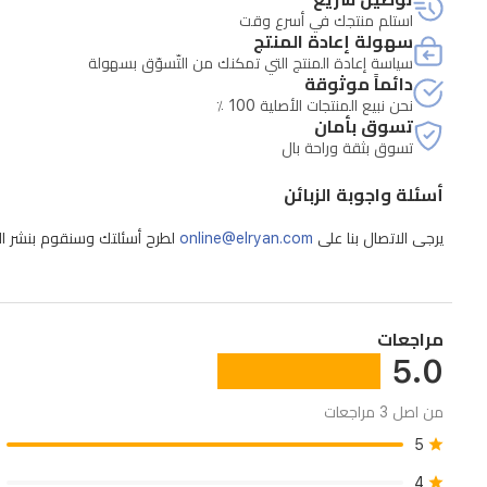
في
• لا يشمل الضمان المواد الاستهلاكية وقطع الاستهلاك مثل الأحبا
استلم منتجك في أسرع وقت
الاستخدام،
سهولة إعادة المنتج
سياسة إعادة المنتج التي تمكنك من التّسوّق بسهولة
مما
دائماً موثوقة
يجعلها
نحن نبيع المنتجات الأصلية 100 ٪
تسوق بأمان
خياراً
تسوق بثقة وراحة بال
ممتازاً
أسئلة واجوبة الزبائن
للمهام
اليومية.
يرجى الاتصال بنا على
online@elryan.com
لطرح أسئلتك وسنقوم بنشر الإج
مراجعات
5.0
من اصل 3 مراجعات
5
4