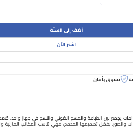
أضف إلى السلّة
اشتر الآن
ة
تسوق بأمان
اً مثالياً ومتعدد الاستخدامات يجمع بين الطباعة والمسح الضوئي والنسخ في جهاز و
دات والصور. بفضل تصميمها المدمج، فهي تناسب المكاتب المنزلية وا