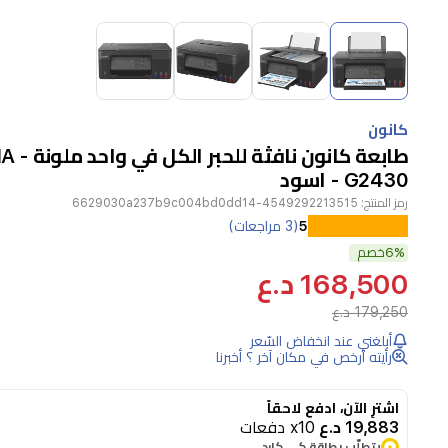
Item
1
of
4
Item
1
كانون
of
طابعة كانون 
4
G2430 - اسود
رمز المنتج:
4549292213515-6629030a237b9c004bd0dd14
تعد
5
(3 مراجعات)
6%
طابعة
خصم
168,500 د.ع
كانون
PIXMA
179,250 د.ع
G2430
أبلغني عند انخفاض السّعر
جهازاً
رأيته أرخص في مكان آخر ؟ أخبرنا
مثالياً
اشترِ الآن، ادفع لاحقاً
ومتعدد
19,883 د.ع
x10 دفعات
الاستخدامات
يتطلّب بطاقة كي كارد