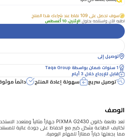
يجمع
سوف تحصل على 109 نقاط عند شراءك هذا المنتج
بين
اطلبه الآن واستلمه بحلول
الإثنين، 10 أغسطس
الطباعة
والمسح
الضوئي
والنسخ
توصيل إلى
في
1 سنوات ضمان بواسطة Taqa Group
جهاز
قابل للإرجاع خلال 3 أيام
واحد.
توصيل سريع
سهولة إعادة المنتج
دائماً موثوق
صُممت
هذه
الطابعة
الوصف
بنظام
تعد طابعة كانون PIXMA G2430 جهاز
خزان
تكاليف الطباعة بشكل كبير مع الحفاظ على جودة عالية للمستن
مما يجعلها خياراً ممتازاً للمهام اليومية.
حبر