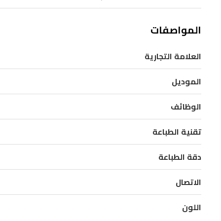
قابل
لإعادة
المواصفات
التعبئة
العلامة التجارية
لتوفير
تكاليف
الموديل
الطباعة
بشكل
الوظائف
كبير
مع
تقنية الطباعة
الحفاظ
دقة الطباعة
على
جودة
الاتصال
عالية
للمستندات
اللون
والصور.