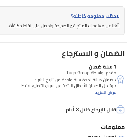
بفضل
لاحظت معلومة خاطئة؟
تصميمها
بلّغنا عن معلومات المنتج غير الصحيحة واحصل على نقاط مكافأة.
المدمج،
فهي
تناسب
الضمان و الاسترجاع
المكاتب
المنزلية
1 سنة ضمان
والطلاب
مقدم بواسطة Taqa Group
الذين
يحتاجون
عرض المزيد
إلى
أداء
قابل للإرجاع خلال 3 أيام
موثوق
معلومات
وسهولة
توصيل سريع