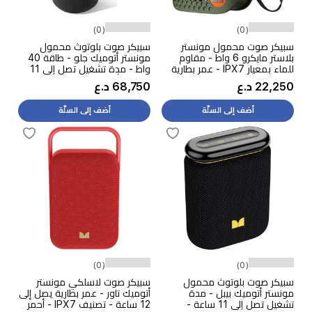
(0)
(0)
سبيكر صوت محمول مونستر
سبيكر صوت بلوتوث محمول
بلاستر مايكرو 6 واط - مقاوم
مونستر أتوميك جلو - طاقة 40
للماء بمعيار IPX7 - عمر بطارية
واط - مدة تشغيل تصل إلى 11
يصل إلى 12 ساعة عند مستوى
ساعة - أسود
22,250 د.ع
68,750 د.ع
صوت 50% - اخضر
أضف إلى السلّة
أضف إلى السلّة
(0)
(0)
سبيكر صوت بلوتوث محمول
سبيكر صوت لاسلكي مونستر
مونستر أتوميك بيبل - مدة
أتوميك تاور - عمر بطارية يصل إلى
تشغيل تصل إلى 11 ساعة -
12 ساعة - تصنيف IPX7 - أحمر