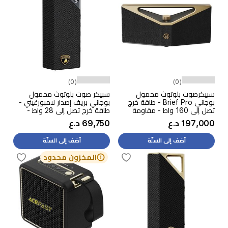
(0)
(0)
سبيكرصوت بلوتوث محمول
سبيكر صوت بلوتوث محمول
بوجاني Brief Pro - طاقة خرج
بوجاني بريف إصدار لامبورغيني -
تصل إلى 160 واط - مقاومة
طاقة خرج تصل إلى 28 واط -
للماء بمعيار IPX5 - ذهبي
منفذ شحن يو اس بي سي -
197,000 د.ع
69,750 د.ع
مقاومة للماء بمعيار IPX7 -
سلفر
أضف إلى السلّة
أضف إلى السلّة
المخزون محدود