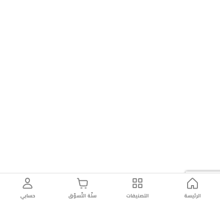
الرئيسة
التصنيفات
سلّة التّسوّق
حسابي