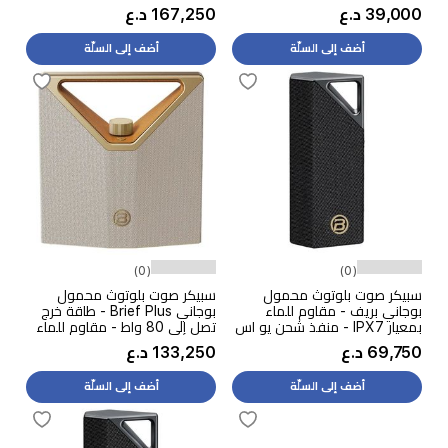
مقاوم للماء والغبار بمعيار IP55
39,000 د.ع
167,250 د.ع
- أسود
أضف إلى السلّة
أضف إلى السلّة
(0)
(0)
سبيكر صوت بلوتوث محمول
سبيكر صوت بلوتوث محمول
بوجاني بريف - مقاوم للماء
بوجاني Brief Plus - طاقة خرج
بمعيار IPX7 - منفذ شحن يو اس
تصل إلى 80 واط - مقاوم للماء
بي سي - طاقة خرج تصل إلى 28
بمعيار IPX5 - ابيض
69,750 د.ع
133,250 د.ع
واط - سلفر
أضف إلى السلّة
أضف إلى السلّة