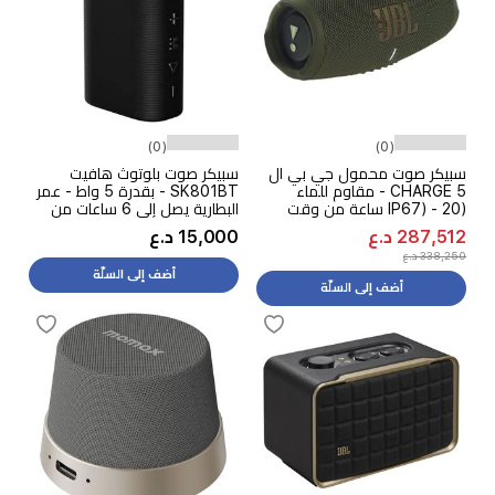
(0)
(0)
سبيكر صوت محمول جي بي ال
سبيكر صوت بلوتوث هافيت
CHARGE 5 - مقاوم للماء
SK801BT - بقدرة 5 واط - عمر
(IP67) - 20 ساعة من وقت
البطارية يصل إلى 6 ساعات من
التشغيل - اخضر
التشغيل - اسود
287,512 د.ع
15,000 د.ع
338,250 د.ع
أضف إلى السلّة
أضف إلى السلّة