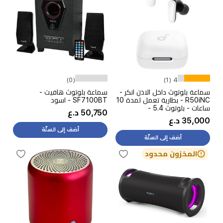
(0)
4 (1)
سماعة بلوتوث داخل الاذن انكر -
سماعة بلوتوث هافيت -
R50iNC - بطارية تعمل لمدة 10
SF7100BT - اسود
ساعات - بلوتوث 5.4 -
50,750 د.ع
A3959H21 - ابيض
35,000 د.ع
أضف إلى السلّة
أضف إلى السلّة
المخزون محدود