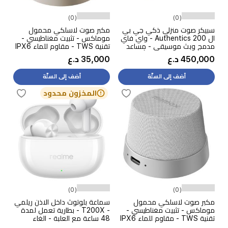
(0)
(0)
سبيكر صوت منزلي ذكي جي بي
مكبر صوت لاسلكي محمول
ال Authentics 200 - واي فاي
موماكس - تثبيت مغناطيسي -
مدمج وبث موسيقى - مساعد
تقنية TWS - مقاوم للماء IPX6
صوتي واتصال بلوتوث - أسود
- بطارية 12 ساعة - رمادي
450,000 د.ع
35,000 د.ع
أضف إلى السلّة
أضف إلى السلّة
المخزون محدود
(0)
(0)
مكبر صوت لاسلكي محمول
سماعة بلوتوث داخل الاذن ريلمي
موماكس - تثبيت مغناطيسي -
- T200X - بطارية تعمل لمدة
تقنية TWS - مقاوم للماء IPX6
48 ساعة مع العلبة - الغاء
- بطارية 12 ساعة - سلفر
الضوضاء - ابيض