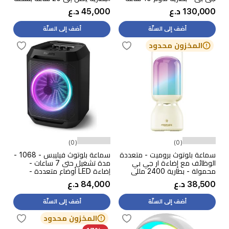
واحدة - تصنيف IP67، مقاوم
130,000 د.ع
45,000 د.ع
للماء والغبار - اسود وذهبي
أضف إلى السلّة
أضف إلى السلّة
المخزون محدود
(0)
(0)
سماعة بلوتوث بروميت - متعددة
سماعة بلوتوث فيليبس - 1068 -
الوظائف مع إضاءة ار جي بي
مدة تشغيل حتى 7 ساعات -
محمولة - بطارية 2400 مللي
إضاءة LED أوضاع متعددة -
امبير- 5 واط - ابيض
اسود
38,500 د.ع
84,000 د.ع
أضف إلى السلّة
أضف إلى السلّة
المخزون محدود