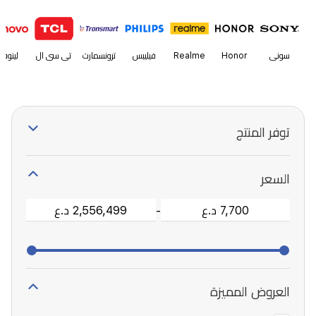
سوني
Honor
Realme
فيليبس
ترونسمارت
تي سي ال
لينوفو
توفر المنتج
السعر
-
العروض المميزة