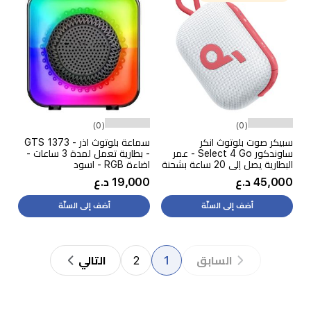
(0)
(0)
سبيكر صوت بلوتوث انكر
سماعة بلوتوث اذر - GTS 1373
ساوندكور Select 4 Go - عمر
- بطارية تعمل لمدة 3 ساعات -
البطارية يصل إلى 20 ساعة بشحنة
اضاءة RGB - اسود
واحدة - تصنيف IP67، مقاوم
45,000 د.ع
19,000 د.ع
للماء والغبار - احمر
أضف إلى السلّة
أضف إلى السلّة
2
1
السابق
التالي