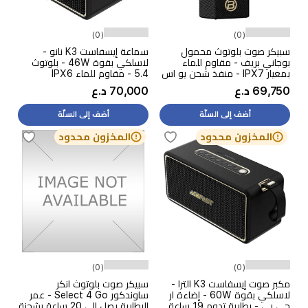
(0)
(0)
سبيكر صوت بلوتوث محمول
سماعة إيسفاست K3 نانو -
بوجاني بريف - مقاوم للماء
لاسلكي بقوة 46W - بلوتوث
بمعيار IPX7 - منفذ شحن يو اس
5.4 - مقاوم للماء IPX6
بي سي - طاقة خرج تصل إلى 28
69,750 د.ع
70,000 د.ع
واط - ذهبي
أضف إلى السلّة
أضف إلى السلّة
المخزون محدود
المخزون محدود
(0)
(0)
مكبر صوت إيسفاست K3 الترا -
سبيكر صوت بلوتوث انكر
لاسلكي بقوة 60W - إضاءة ار
ساوندكور Select 4 Go - عمر
جي بي - بطارية تدوم 19 ساعة
البطارية يصل إلى 20 ساعة بشحنة