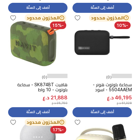
أضف إلى السلّة
أضف إلى السلّة
المخزون محدود
المخزون محدود
-15%
-10%
(0)
(0)
سماعة بلوتوث هونر -
هافيت SK874BT - سماعة
5504AAEM - اسود
بلوتوث - 10 واط
46,195 د.ع
21,888 د.ع
51,328 د.ع
25,750 د.ع
أضف إلى السلّة
أضف إلى السلّة
المخزون محدود
-17%