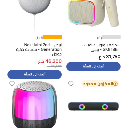
5 (1)
(0)
سماعة بلوتوث هافيت -
ابيض - Nest Mini 2nd
SK818BT - بيجي
Generation - سماعة ذكية
جوجل
31,750 د.ع
46,200 د.ع
55,502 د.ع
أضف إلى السلّة
أضف إلى السلّة
المخزون محدود