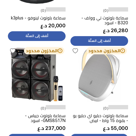
(0)
(0)
سماعة بلوتوث تي وولف -
سماعة بلوتوث لينوفو - k3plus
B320 - اسود
20,000 د.ع
26,280 د.ع
أضف إلى السلّة
أضف إلى السلّة
المخزون محدود
المخزون محدود
(0)
(0)
سماعة بلوتوث دبليو اي دبليو يو
سماعة بلوتوث جيباس -
- بقوة 15 واط - ابيض
GMS8517N- اسود
55,000 د.ع
237,000 د.ع