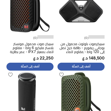
(0)
(0)
سبيكرصوت بلوتوث محمول من
سبيكر صوت محمول مونستر
بوجاني ريفورم - طاقة خرج تصل
بلاستر مايكرو 6 واط - مقاوم
إلى 120 واط - مقاوم للماء
للماء بمعيار IPX7 - عمر بطارية
بمعيار IPX5 - أسود
يصل إلى 12 ساعة عند مستوى
148,500 د.ع
22,250 د.ع
صوت 50% - أسود
أضف إلى السلّة
أضف إلى السلّة