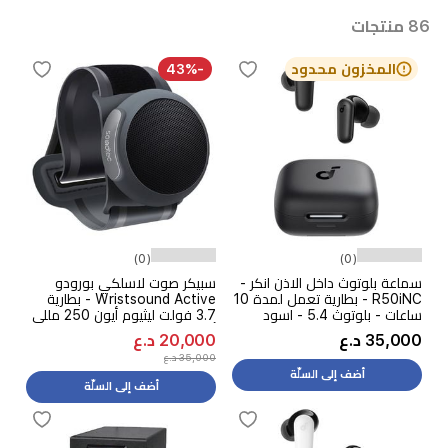
86 منتجات
المخزون محدود
-43%
(0)
(0)
سماعة بلوتوث داخل الاذن انكر -
سبيكر صوت لاسلكي بورودو
R50iNC - بطارية تعمل لمدة 10
Wristsound Active - بطارية
ساعات - بلوتوث 5.4 - اسود
3.7 فولت ليثيوم أيون 250 مللي
أمبير في الساعة - مقاوم للماء
35,000 د.ع
20,000 د.ع
بتصنيف IPX-6 - إصدار 5.3
35,000 د.ع
بلوتوث - أسود
أضف إلى السلّة
أضف إلى السلّة