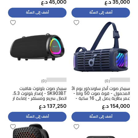
35,000 د.ع
45,000 د.ع
أضف إلى السلّة
أضف إلى السلّة
(0)
(0)
سبيكر صوت أنكر ساوندكور بوم 3i
سبيكر صوت بلوتوث هافيت
المحمول - قوة صوت 50 واط -
SK903BT - إصدار بلوتوث 5.3،
عمر بطارية يصل إلى 16 ساعة -
اتصال سريع ومستقر - إضاءة ار
مقاوم للماء بمعيار IP68 - أزرق
جي بي - 8 ساعات من الاستماع
154,000 د.ع
137,250 د.ع
المتواصل - أسود
أضف إلى السلّة
أضف إلى السلّة