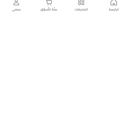
الرئيسة
التصنيفات
سلّة التّسوّق
حسابي
توصيل
سهولة إعادة
تسوق
دائماً
سريع
المنتج
بأمان
موثوقة
عن الريان
عن الريان
التّسوّق عبر الانترنت