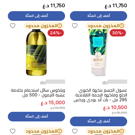
11,750 د.ع
11,750 د.ع
أضف إلى السلّة
أضف إلى السلّة
المخزون محدود
المخزون محدود
-24%
-30%
(0)
(0)
غسول الجسم بنكهة الكيوي
ويلكوس سائل استحمام بخلاصة
الحلو وفاكهة النجمة التايلاندية
عشبة الليمون - 500 مل
295 مل - باث أند بودي وركس
15,000 د.ع
10,500 د.ع
19,750 د.ع
15,000 د.ع
أضف إلى السلّة
أضف إلى السلّة
المخزون محدود
المخزون محدود