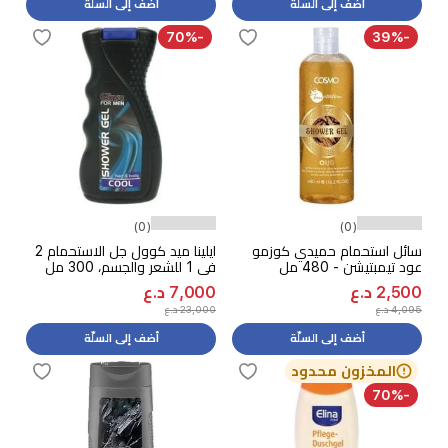
أضف إلى السلّة
أضف إلى السلّة
-70%
-39%
(0)
(0)
سائل استحمام حميدي كوزمو
ايلينا ميد كوول جل الاستحمام 2
عود تيمبتيشن - 480 مل
في 1 للشعر والجسم، 300 مل
2,500 د.ع
7,000 د.ع
4,095 د.ع
23,000 د.ع
أضف إلى السلّة
أضف إلى السلّة
المخزون محدود
-70%