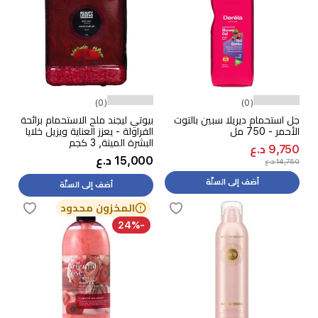
(0)
(0)
جل استحمام ديريلا سبين بالتوت
بيوتي ليجند ملح الاستحمام برائحة
الأحمر - 750 مل
الفراولة - يعزز العناية ويزيل خلايا
البشرة الميتة, 3 كجم
9,750 د.ع
15,000 د.ع
14,750 د.ع
أضف إلى السلّة
أضف إلى السلّة
المخزون محدود
-24%