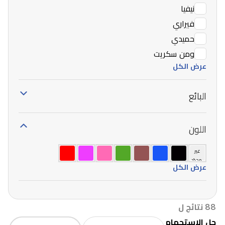
نيفيا
فيراري
حميدي
ومن سكريت
عرض الكل
البائع
اللون
غير
محدّد
عرض الكل
88 نتائج ل
جل الاستحمام