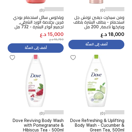
(0)
(0)
ومن سيكرت ديفين توتش جل
ويلكوس سائل استحمام بودي
استحمام - ينظف البشرة بلطف
فرين بخلاصة الورد الشرقي,
ويتركها ناعمة, 200 مل
لجميع أنواع البشرة - 732 مل
18,000 د.ع
15,000 د.ع
19,750 د.ع
أضف إلى السلّة
أضف إلى السلّة
(0)
(0)
Dove Reviving Body Wash
Dove Refreshing & Uplifting
with Pomegranate &
Body Wash - Cucumber &
Hibiscus Tea - 500ml
Green Tea, 500ml