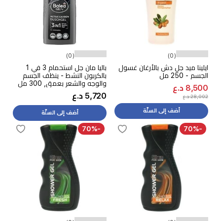
(0)
(0)
ايلينا ميد جل دش بالأرغان غسول
باليا مان جل استحمام 3 في 1
الجسم - 250 مل
بالكربون النشط - ينظف الجسم
والوجه والشعر بعمق, 300 مل
8,500 د.ع
5,720 د.ع
28,002 د.ع
أضف إلى السلّة
أضف إلى السلّة
-70%
-70%