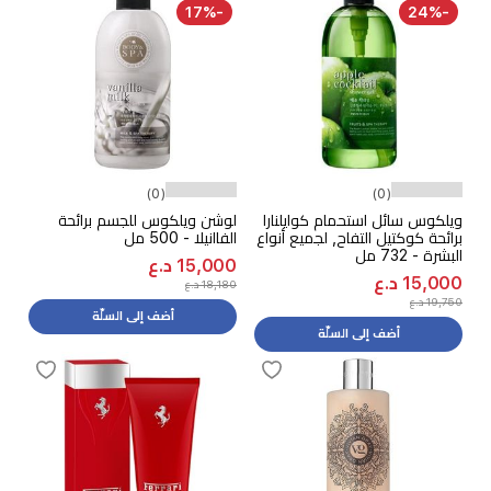
-17%
-24%
(0)
(0)
ويلكوس سائل استحمام كوايلنارا
لوشن ويلكوس للجسم برائحة
برائحة كوكتيل التفاح, لجميع أنواع
الفاانيلا - 500 مل
البشرة - 732 مل
15,000 د.ع
15,000 د.ع
18,180 د.ع
19,750 د.ع
أضف إلى السلّة
أضف إلى السلّة