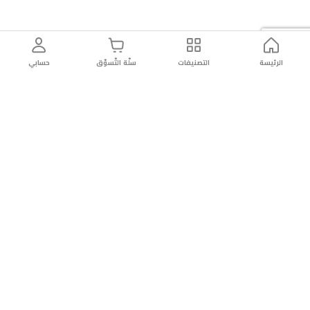
الرئيسة
التصنيفات
سلّة التّسوّق
حسابي
توصيل
سهولة إعادة
تسوق
دائماً
سريع
المنتج
بأمان
موثوقة
عن الريان
عن الريان