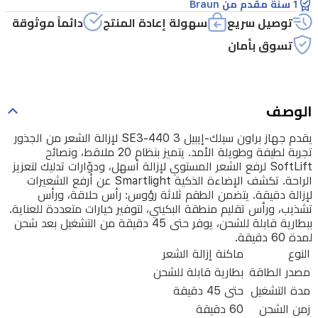
1 سنة مقدم من Braun
الأمد.
توصيل سريع
سهولة إعادة المنتج
دائماً موثوقة
يتميز
تسوق بأمان
بنظام
20
ملاقط،
الوصف
ونصائح
SoftLift
يقدم جهاز براون سيلك-إيبيل 3 SE3-440 لإزالة الشعر من الجذور
لرفع
تجربة لطيفة وطويلة الأمد. يتميز بنظام 20 ملاقط، ونصائح
SoftLift لرفع الشعر المستوي لإزالة أسهل، ودوّارات تدليك لتعزيز
الشعر
الراحة. تكشف الإضاءة الذكية Smartlight عن أرفع الشعيرات
المستوي
لإزالة دقيقة. يتضمن الطقم ثلاثة رؤوس: رأس حلاقة، ورأس
تشذيب، ورأس تقليم منطقة البكيني، لتوفير خيارات متعددة للعناية.
لإزالة
ببطارية قابلة للشحن، يوفر حتى 45 دقيقة من التشغيل بعد شحن
أسهل،
لمدة 60 دقيقة.
النوع
ماكنة إزالة الشعر
ودوّارات
مصدر الطاقة
بطارية قابلة للشحن
تدليك
مدة التشغيل
حتى 45 دقيقة
لتعزيز
زمن الشحن
60 دقيقة