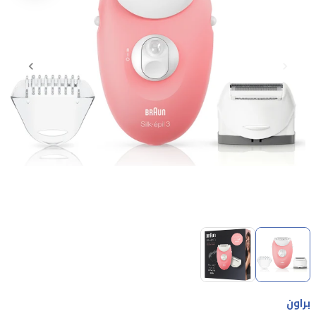
Item
1
of
2
Item
1
براون
of