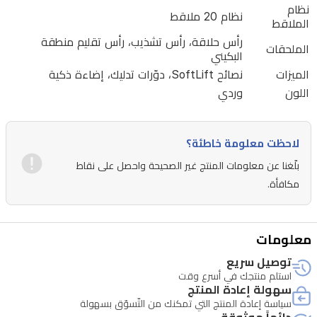
الراحة.
نظام
نظام 20 ملاقط
تكشف
الملاقط
رأس حلاقة، رأس تشذيب، رأس تقليم منطقة
الإضاءة
الملحقات
البكيني
الذكية
الميزات
نصائح SoftLift، دوّرات تدليك، إضاءة ذكية
Smartlight
اللون
وردي
عن
أرفع
الشعيرات
لاحظت معلومة خاطئة؟
لإزالة
بلّغنا عن معلومات المنتج غير الصحيحة واحصل على نقاط
دقيقة.
مكافأة.
يتضمن
الطقم
معلومات
ثلاثة
توصيل سريع
رؤوس:
استلم منتجك في أسرع وقت
سهولة إعادة المنتج
رأس
سياسة إعادة المنتج التي تمكنك من التّسوّق بسهولة
حلاقة،