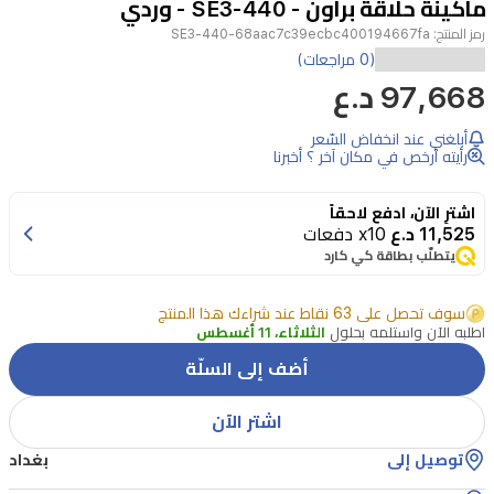
ماكينة حلاقة براون - SE3-440 - وردي
2
رمز المنتج:
SE3-440-68aac7c39ecbc400194667fa
يقدم
(0 مراجعات)
97,668 د.ع
جهاز
براون
أبلغني عند انخفاض السّعر
سيلك-
رأيته أرخص في مكان آخر ؟ أخبرنا
إيبيل
اشترِ الآن، ادفع لاحقاً
3
11,525 د.ع
x10 دفعات
SE3-
440
يتطلّب بطاقة كي كارد
لإزالة
سوف تحصل على 63 نقاط عند شراءك هذا المنتج
الشعر
اطلبه الآن واستلمه بحلول
الثلاثاء، 11 أغسطس
من
أضف إلى السلّة
الجذور
تجربة
اشتر الآن
لطيفة
توصيل إلى
بغداد
وطويلة