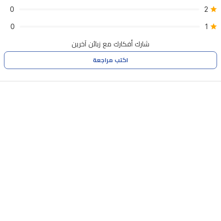
45
0
2
دقيقة
0
1
من
شارك أفكارك مع زبائن آخرين
التشغيل
اكتب مراجعة
بعد
شحن
لمدة
60
دقيقة.