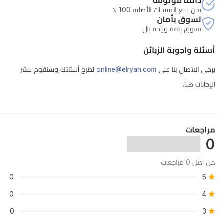
دائماً موثوقة
نحن نبيع المنتجات الأصلية 100 ٪
ورأس
تسوق بأمان
تشذيب،
تسوق بثقة وراحة بال
ورأس
أسئلة واجوبة الزبائن
تقليم
منطقة
يرجى الاتصال بنا على
online@elryan.com
لطرح أسئلتك وسنقوم بنشر
البكيني،
الإجابات هنا.
لتوفير
خيارات
متعددة
مراجعات
0
للعناية.
ببطارية
من اصل 0 مراجعات
قابلة
0
5
للشحن،
0
4
يوفر
0
3
حتى