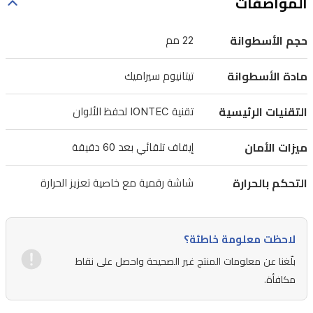
المواصفات
مم
توزيعًا
حجم الأسطوانة
22 مم
متساويًا
للحرارة،
مادة الأسطوانة
تيتانيوم سيراميك
بينما
تُطلق
التقنيات الرئيسية
تقنية IONTEC لحفظ الألوان
تقنية
ميزات الأمان
إيقاف تلقائي بعد 60 دقيقة
IONTEC
المدمجة
التحكم بالحرارة
شاشة رقمية مع خاصية تعزيز الحرارة
أيونات
نشطة
للتخلص
لاحظت معلومة خاطئة؟
من
بلّغنا عن معلومات المنتج غير الصحيحة واحصل على نقاط
التجعد
مكافأة.
والكهرباء