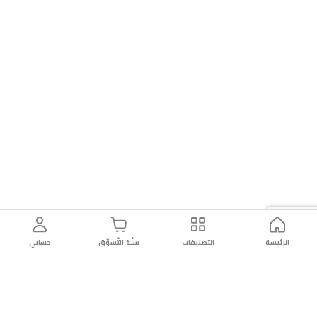
الرئيسة
التصنيفات
سلّة التّسوّق
حسابي