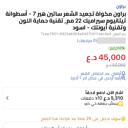
Item
1
براون
of
براون مكواة تجعيد الشعر ساتين هير 7 - أسطوانة
3
تيتانيوم سيراميك 22 مم, تقنية حماية اللون
وتقنية أيونتك - اسود
رمز المنتج:
Tyep7801-6925a6364e64370011aac4e4
صُممت
(0 مراجعات)
10%
هذه
خصم
45,000 د.ع
المكواة
50,000 د.ع
خصيصًا
أبلغني عند انخفاض السّعر
للشعر
رأيته أرخص في مكان آخر ؟ أخبرنا
المصبوغ
والحساس،
اشترِ الآن، ادفع لاحقاً
5,310 د.ع
x10 دفعات
حيث
يتطلّب بطاقة كي كارد
تعمل
تقنية
سوف تحصل على 29 نقاط عند شراءك هذا المنتج
Color