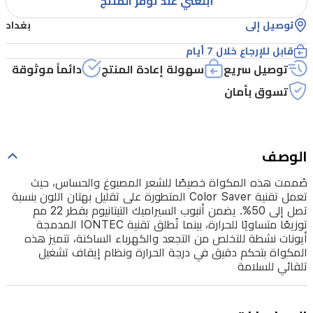
أبلغني عند توفّر المنتج
Saver
المتطورة
توصيل إلى
بغداد
على
قابل للإرجاع خلال 7 أيام
تقليل
توصيل سريع
سهولة إعادة المنتج
دائماً موثوقة
بهتان
تسوق بأمان
اللون
بنسبة
تصل
الوصف
إلى
صُممت هذه المكواة خصيصًا للشعر المصبوغ والحساس، حيث
50%.
تعمل تقنية Color Saver المتطورة على تقليل بهتان اللون بنسبة
يضمن
تصل إلى 50%. يضمن أنبوب السيراميك التيتانيوم بقطر 22 مم
أنبوب
توزيعًا متساويًا للحرارة، بينما تُطلق تقنية IONTEC المدمجة
أيونات نشطة للتخلص من التجعد والكهرباء الساكنة، تتميز هذه
السيراميك
المكواة بتحكم دقيق في درجة الحرارة ونظام إيقاف تشغيل
التيتانيوم
تلقائي للسلامة
بقطر
22