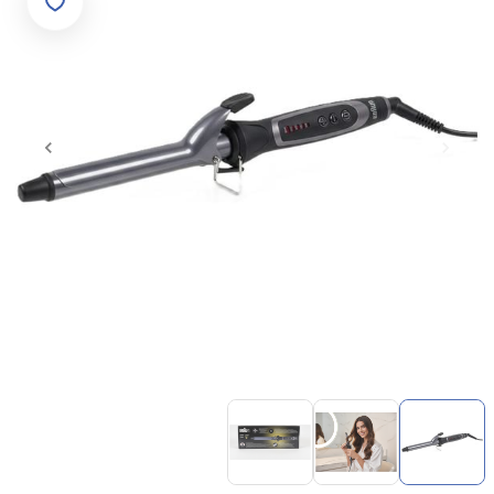
Item
1
of
3