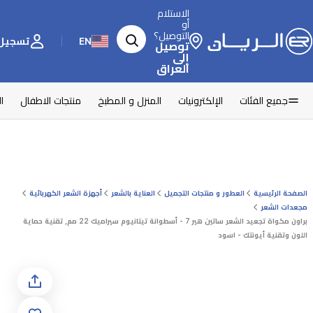
الاستلام
أو
التوصيل؟
EN
تسجيل 
توصيل
إلى
العراق
جميع الفئات
الإلكترونيات
المنزل و المطبخ
منتجات الاطفال
ا
الصفحة الرئيسية
العطور و منتجات التجميل
العناية بالشعر
أجهزة الشعر الكهربائية
مجعدات الشعر
براون مكواة تجعيد الشعر ساتين هير 7 - أسطوانة تيتانيوم سيراميك 22 مم, تقنية حماية
اللون وتقنية أيونتك - اسود