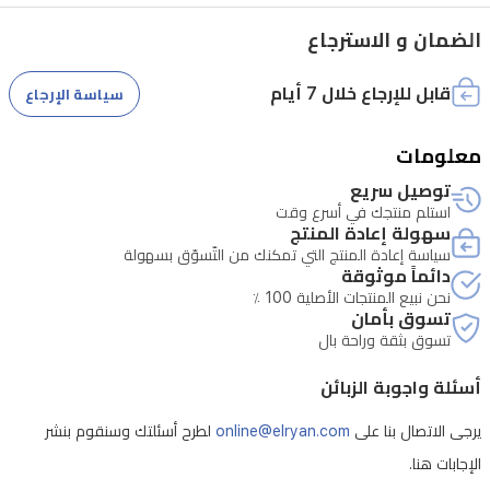
الساكنة،
تتميز
الضمان و الاسترجاع
هذه
قابل للإرجاع خلال 7 أيام
سياسة الإرجاع
المكواة
بتحكم
معلومات
دقيق
توصيل سريع
في
استلم منتجك في أسرع وقت
درجة
سهولة إعادة المنتج
سياسة إعادة المنتج التي تمكنك من التّسوّق بسهولة
الحرارة
دائماً موثوقة
ونظام
نحن نبيع المنتجات الأصلية 100 ٪
تسوق بأمان
إيقاف
تسوق بثقة وراحة بال
تشغيل
أسئلة واجوبة الزبائن
تلقائي
للسلامة
يرجى الاتصال بنا على
online@elryan.com
لطرح أسئلتك وسنقوم بنشر
الإجابات هنا.