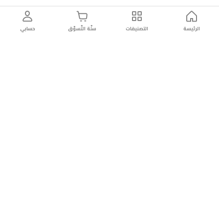
الرئيسة
التصنيفات
سلّة التّسوّق
حسابي
توصيل
سهولة إعادة
تسوق
دائماً
سريع
المنتج
بأمان
موثوقة
عن الريان
عن الريان