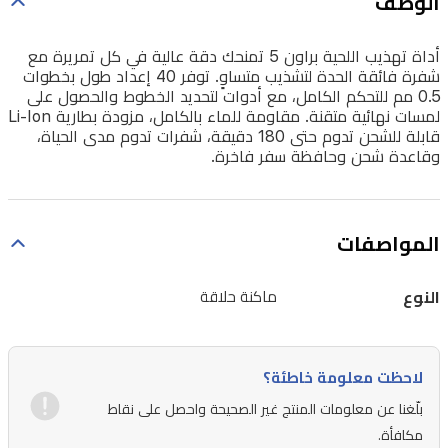
الوصف
توفر
40
أداة تهذيب اللحية براون 5 تمنحك دقة عالية في كل تمريرة مع
إعداد
شفرة فائقة الحدة لتشذيب متساوٍ. توفر 40 إعداد طول بخطوات
طول
0.5 مم للتحكم الكامل، مع أدوات لتحديد الخطوط والحصول على
لمسات نهائية متقنة. مقاومة للماء بالكامل، مزودة بطارية Li-Ion
بخطوات
قابلة للشحن تدوم حتى 180 دقيقة، شفرات تدوم مدى الحياة،
0.5
وقاعدة شحن وحافظة سفر فاخرة.
مم
للتحكم
الكامل،
المواصفات
مع
أدوات
النوع
ماكنة حلاقة
لتحديد
الخطوط
والحصول
لاحظت معلومة خاطئة؟
على
بلّغنا عن معلومات المنتج غير الصحيحة واحصل على نقاط
مكافأة.
لمسات