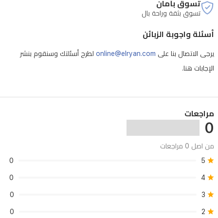
تسوق بأمان
تدوم
تسوق بثقة وراحة بال
مدى
يشمل الضمان صيانة لمدة سنة كاملة لجميع المنتجات، في حال ثبوت
أسئلة واجوبة الزبائن
الحياة،
وجود خلل مصنعي
وقاعدة
يرجى الاتصال بنا على
online@elryan.com
لطرح أسئلتك وسنقوم بنشر
شحن
الإجابات هنا.
وحافظة
سفر
فاخرة.
مراجعات
0
من اصل 0 مراجعات
0
5
0
4
0
3
0
2