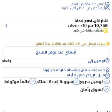
أبلغني عند انخفاض السّعر
اللحية
رأيته أرخص في مكان آخر ؟ أخبرنا
براون
5
اشترِ الآن، ادفع لاحقاً
تمنحك
10,759 د.ع
x10 دفعات
يتطلّب بطاقة كي كارد
دقة
عالية
سوف تحصل على 59 نقاط عند شراءك هذا المنتج
في
أبلغني عند توفّر المنتج
كل
توصيل إلى
بغداد
تمريرة
مع
1 سنوات ضمان بواسطة ماركة كينوود
قابل للإرجاع خلال 3 أيام
شفرة
توصيل سريع
سهولة إعادة المنتج
دائماً موثوقة
فائقة
تسوق بأمان
الحدة
لتشذيب
متساوٍ.