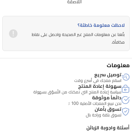
العدسات
اللاصقة
اللاصقة.
مثالي
لاحظت معلومة خاطئة؟
لإطلالات
بلّغنا عن معلومات المنتج غير الصحيحة واحصل على نقاط
عيون
مكافأة.
مميزة
وطويلة
الأمد
معلومات
في
توصيل سريع
العراق.
استلم منتجك في أسرع وقت
سهولة إعادة المنتج
سياسة إعادة المنتج التي تمكنك من التّسوّق بسهولة
دائماً موثوقة
نحن نبيع المنتجات الأصلية 100 ٪
تسوق بأمان
تسوق بثقة وراحة بال
أسئلة واجوبة الزبائن