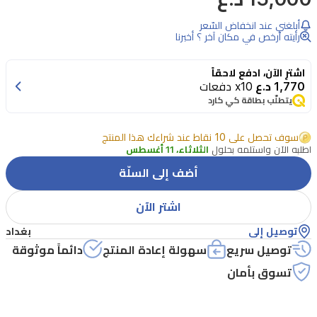
العيون
أبلغني عند انخفاض السّعر
السائل
رأيته أرخص في مكان آخر ؟ أخبرنا
من
اشترِ الآن، ادفع لاحقاً
بورجوا
1,770 د.ع
x10 دفعات
رقم
يتطلّب بطاقة كي كارد
06
بلون
سوف تحصل على 10 نقاط عند شراءك هذا المنتج
اطلبه الآن واستلمه بحلول
الثلاثاء، 11 أغسطس
سيلفر
أضف إلى السلّة
سكرين.
إصدار
اشتر الآن
ساتان
توصيل إلى
بغداد
يمنحك
توصيل سريع
سهولة إعادة المنتج
دائماً موثوقة
قواماً
تسوق بأمان
كريمي
يتحول