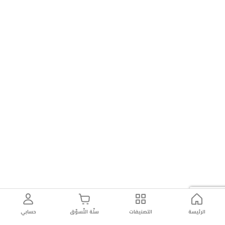
الرئيسة
التصنيفات
سلّة التّسوّق
حسابي