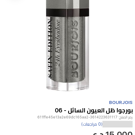
Item
1
BOURJOIS
of
بورجوا ظل العيون السائل - 06
1
رمز المنتج:
3614223631117-611ffe45e13a2e69dc165aa2
اكتشفي
(0 مراجعات)
15,000 د.ع
ظل