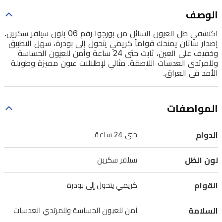
إلى
الوصف
بودرة،
اكتشفي ظل العيون السائل من بورجوا رقم 06 بلون سيلفر سكرين.
سهل
إصدار ساتان يمنحك قواماً كريمي يتحول إلى بودرة، سهل التطبيق
التطبيق
وخفيف على العين، ثابت حتى 24 ساعة وآمن للعيون الحساسة
وللمرتدي العدسات اللاصقة. مثالي لإطلالات عيون مميزة وطويلة
وخفيف
الأمد في العراق.
على
العين،
المواصفات
ثابت
حتى
الدوام
حتى 24 ساعة
24
ساعة
لون الظل
سيلفر سكرين
وآمن
للعيون
القوام
كريمي يتحول إلى بودرة
الحساسة
وللمرتدي
السلامة
آمن للعيون الحساسة وللمرتدي العدسات