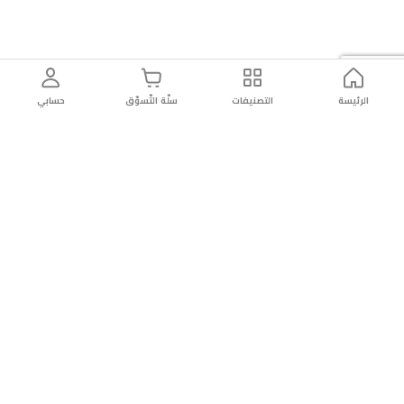
الرئيسة
التصنيفات
سلّة التّسوّق
حسابي
توصيل
سهولة إعادة
تسوق
دائماً
سريع
المنتج
بأمان
موثوقة
عن الريان