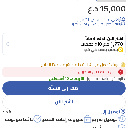
15,000 د.ع
ظل
العيون
أبلغني عند انخفاض السّعر
السائل
رأيته أرخص في مكان آخر ؟ أخبرنا
من
اشترِ الآن، ادفع لاحقاً
بورجوا
1,770 د.ع
x10 دفعات
بلون
يتطلّب بطاقة كي كارد
سيلفر
سوف تحصل على 10 نقاط عند شراءك هذا المنتج
ستون
تبقًى 3 فقط في المخزون
الذي
اطلبه الآن واستلمه بحلول
الأربعاء، 12 أغسطس
يدوم
أضف إلى السلّة
حتى
24
اشتر الآن
ساعة.
توصيل إلى
بغداد
تركيبة
توصيل سريع
سهولة إعادة المنتج
دائماً موثوقة
كريمية