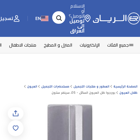
الاستلام
أو
التوصيل؟
EN
تسجيل 
توصيل
إلى
العراق
جميع الفئات
الإلكترونيات
المنزل و المطبخ
منتجات الاطفال
ا
الصفحة الرئيسية
العطور و منتجات التجميل
مستحضرات التجميل
العيون
ظلال العيون
بورجوا ظل العيون السائل - 05، سيلفر ستون