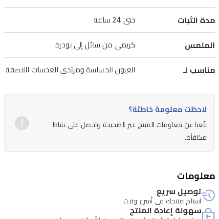
اللاصقة
مدة الثبات
حتى 24 ساعة
وتحتوي
على
الملمس
كريمي من سائل إلى بودرة
جزيئات
بيرل
مناسب لـ
العيون الحساسة ومرتدي العدسات اللاصقة
لامعة
لإضاءة
لاحظت معلومة خاطئة؟
مميزة.
بلّغنا عن معلومات المنتج غير الصحيحة واحصل على نقاط
مكافأة.
معلومات
توصيل سريع
استلم منتجك في أسرع وقت
سهولة إعادة المنتج