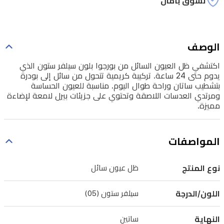
تسوق بأمان
تتحول
من
سائل
الوصف
إلى
اكتشفي ظل العيون السائل من بورجوا بلون سيلفر ستون الذي
بودرة
يدوم حتى 24 ساعة. تركيبة كريمية تتحول من سائل إلى بودرة
بتشطيب
بتشطيب ساتان وراحة طوال اليوم. مناسبة للعيون الحساسة
ومرتدي العدسات اللاصقة وتحتوي على جزيئات بيرل لامعة لإضاءة
ساتان
مميزة.
وراحة
طوال
المواصفات
اليوم.
مناسبة
نوع المنتج
ظل عيون سائل
للعيون
الحساسة
اللون/الدرجة
سيلفر ستون (05)
ومرتدي
العدسات
النهاية
ساتين