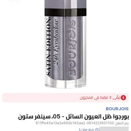
Item
تبقًى 3 فقط في المخزون
1
of
BOURJOIS
1
بورجوا ظل العيون السائل - 05، سيلفر ستون
رمز المنتج:
3614223631100-611ffe45e13a2e69dc165aa2
اكتشفي
(0 مراجعات)