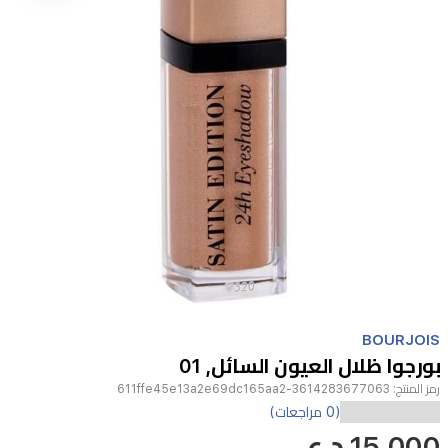
Item
1
BOURJOIS
of
بورجوا ظلال العيون السائل, 01
1
رمز المنتج:
3614283677063-611ffe45e13a2e69dc165aa2
استمتعي
(0 مراجعات)
15,000 د.ع
بظلال