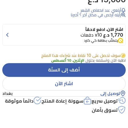
عيون
أبلغني عند انخفاض السّعر
سائل
رأيته أرخص في مكان آخر ؟ أخبرنا
من
اشترِ الآن، ادفع لاحقاً
بورجوا
1,770 د.ع
x10 دفعات
01
يتطلّب بطاقة كي كارد
بلون
Beige
سوف تحصل على 10 نقاط عند شراءك هذا المنتج
Nature
اطلبه الآن واستلمه بحلول
الإثنين، 10 أغسطس
بتشطيب
أضف إلى السلّة
ساتين.
تركيبة
اشتر الآن
كريمية
توصيل إلى
بغداد
تتحول
توصيل سريع
سهولة إعادة المنتج
دائماً موثوقة
بسلاسة
تسوق بأمان
من
سائل