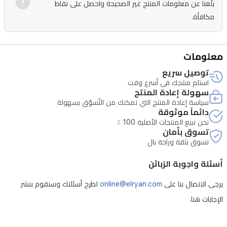
بلّغنا عن معلومات المنتج غير الصحيحة واحصل على نقاط
الحساسة
مكافأة.
ولدى
مرتدي
العدسات
معلومات
اللاصقة.
توصيل سريع
لون
استلم منتجك في أسرع وقت
سهولة إعادة المنتج
البيج
سياسة إعادة المنتج التي تمكنك من التّسوّق بسهولة
دائماً موثوقة
الطبيعي
نحن نبيع المنتجات الأصلية 100 ٪
يمنح
تسوق بأمان
تسوق بثقة وراحة بال
تعريفاً
طبيعياً
أسئلة واجوبة الزبائن
ومتعدد
يرجى الاتصال بنا على
online@elryan.com
لطرح أسئلتك وسنقوم بنشر
الاستخدامات
الإجابات هنا.
للمكياج
اليومي.