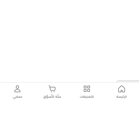
الرئيسة
التصنيفات
سلّة التّسوّق
حسابي