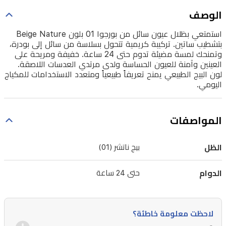
إلى
الوصف
بودرة،
استمتعي بظلال عيون سائل من بورجوا 01 بلون Beige Nature
وتمنحك
بتشطيب ساتين. تركيبة كريمية تتحول بسلاسة من سائل إلى بودرة،
وتمنحك لمسة مضيئة تدوم حتى 24 ساعة. خفيفة ومريحة على
لمسة
العينين وآمنة للعيون الحساسة ولدى مرتدي العدسات اللاصقة.
مضيئة
لون البيج الطبيعي يمنح تعريفاً طبيعياً ومتعدد الاستخدامات للمكياج
اليومي.
تدوم
حتى
24
المواصفات
ساعة.
خفيفة
الظل
بيج ناتشر (01)
ومريحة
على
الدوام
حتى 24 ساعة
العينين
وآمنة
لاحظت معلومة خاطئة؟
للعيون