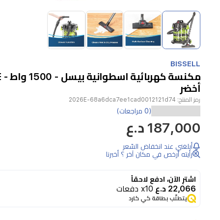
Item
1
of
4
Item
1
BISSELL
of
4
أخضر
رمز المنتج:
2026E-68a6dca7ee1cad0012121d74
تقدّم
(0 مراجعات)
187,000 د.ع
مكنسة
بيسل
أبلغني عند انخفاض السّعر
2026E
رأيته أرخص في مكان آخر ؟ أخبرنا
باوركلين
درام
اشترِ الآن، ادفع لاحقاً
22,066 د.ع
x10 دفعات
تنظيفاً
يتطلّب بطاقة كي كارد
قوياً