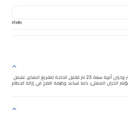
بغداد
تقدّم مكنسة بيسل 2026E باوركلين درام تنظيفاً قوياً بمحرك 1500 واط. تتعامل مع النفايات الرطبة والجافة بخزان تنظيف سعة 21 لتر وخزان أتربة سعة 23 لتر لتقليل الحاجة للتفريغ المتكرر. تشمل
شر الخزان الممتلئ. كما تساعد وظيفة النفخ في إزالة الحطام