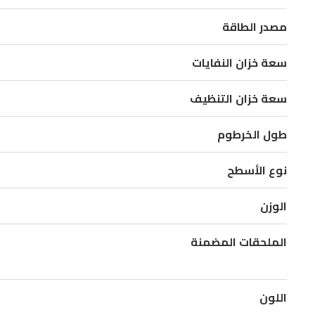
23
لتر
مصدر الطاقة
لتقليل
سعة خزان النفايات
الحاجة
للتفريغ
سعة خزان التنظيف
المتكرر.
تشمل
طول الخرطوم
الملحقات
نوع الأسطح
أداة
أرضيات
الوزن
متعددة
الأسطح،
الملحقات المضمنة
وأداة
أرضية
اللون
رطبة