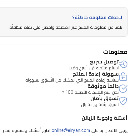
واسعة،
وأداة
لاحظت معلومة خاطئة؟
الشق
بلّغنا عن معلومات المنتج غير الصحيحة واحصل على نقاط مكافأة.
المدمجة،
وفرشاة
التنظيف،
معلومات
ومنظم
توصيل سريع
تدفق
استلم منتجك في أسرع وقت
سهولة إعادة المنتج
الهواء،
سياسة إعادة المنتج التي تمكنك من التّسوّق بسهولة
دائماً موثوقة
ومؤشر
نحن نبيع المنتجات الأصلية 100 ٪
الخزان
تسوق بأمان
تسوق بثقة وراحة بال
الممتلئ.
كما
أسئلة واجوبة الزبائن
تساعد
يرجى الاتصال بنا على
online@elryan.com
لطرح أسئلتك وسنقوم بنشر الإج
وظيفة