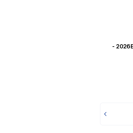
مكنسة كهربائية اسطوانية بيسل - 1500 واط - 2026E -