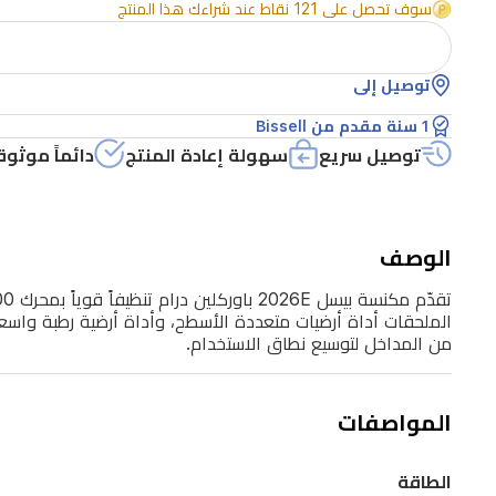
بمحرك
سوف تحصل على 121 نقاط عند شراءك هذا المنتج
1500
واط.
توصيل إلى
تتعامل
مع
1 سنة مقدم من Bissell
توصيل سريع
سهولة إعادة المنتج
دائماً موثوق
النفايات
الرطبة
والجافة
الوصف
بخزان
تنظيف
الملحقات أداة أرضيات متعددة الأسطح، وأداة أرضية رطبة واسع
سعة
من المداخل لتوسيع نطاق الاستخدام.
21
لتر
وخزان
المواصفات
أتربة
سعة
الطاقة