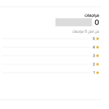
النفخ
في
مراجعات
إزالة
0
الحطام
من
من اصل 0 مراجعات
المداخل
5
لتوسيع
4
نطاق
3
الاستخدام.
2
1