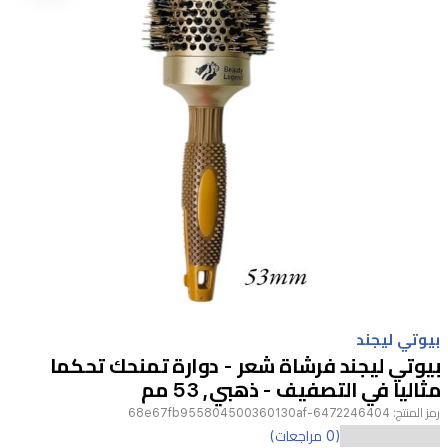
Item
1
بيوتي ليجند
of
بيوتي ليجند فرشاة شعر - دوارة تمنحك تحكما
1
مثاليا في التصفيف - ذهبي, 53 مم
رمز المنتج:
6472246404-68e67fb955804500360130af
(0 مراجعات)