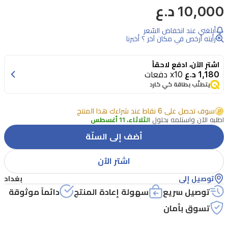
.فرشاة
10,000 د.ع
تصفيف
أبلغني عند انخفاض السّعر
الشعر
رأيته أرخص في مكان آخر ؟ أخبرنا
دوارة
تمنحك
اشترِ الآن، ادفع لاحقاً
1,180 د.ع
x10 دفعات
تحكما
يتطلّب بطاقة كي كارد
مثاليا
في
سوف تحصل على 6 نقاط عند شراءك هذا المنتج
اطلبه الآن واستلمه بحلول
الثلاثاء، 11 أغسطس
تسريح
أضف إلى السلّة
وتصفيف
الشعر
اشتر الآن
حسب
توصيل إلى
بغداد
الطول
توصيل سريع
سهولة إعادة المنتج
دائماً موثوقة
والكثافة
تسوق بأمان