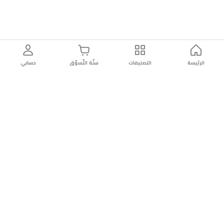
الرئيسة
التصنيفات
سلّة التّسوّق
حسابي
توصيل
سهولة إعادة
تسوق
دائماً
سريع
المنتج
بأمان
موثوقة