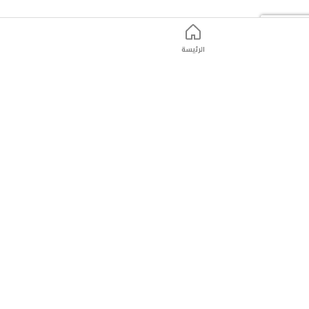
الرئيسة
ت
التّسوّق عبر الانترنت
التّسوّق عبر الانترنت