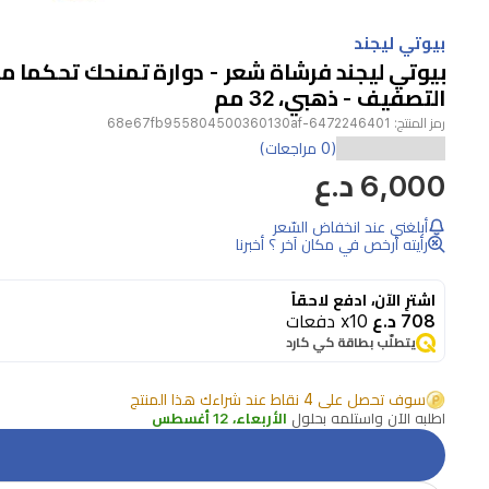
Item
1
بيوتي ليجند
of
بيوتي ليجند فرشاة شعر - دوارة تمنحك تحكما مث
1
التصفيف - ذهبي، 32 مم
رمز المنتج:
6472246401-68e67fb955804500360130af
تقدم
(0 مراجعات)
6,000 د.ع
فرشاة
الشعر
أبلغني عند انخفاض السّعر
32
رأيته أرخص في مكان آخر ؟ أخبرنا
مم
الذهبية
اشترِ الآن، ادفع لاحقاً
708 د.ع
x10 دفعات
من
يتطلّب بطاقة كي كارد
بيوتي
ليجند
سوف تحصل على 4 نقاط عند شراءك هذا المنتج
اطلبه الآن واستلمه بحلول
الأربعاء، 12 أغسطس
تصفيفا
دقيقا