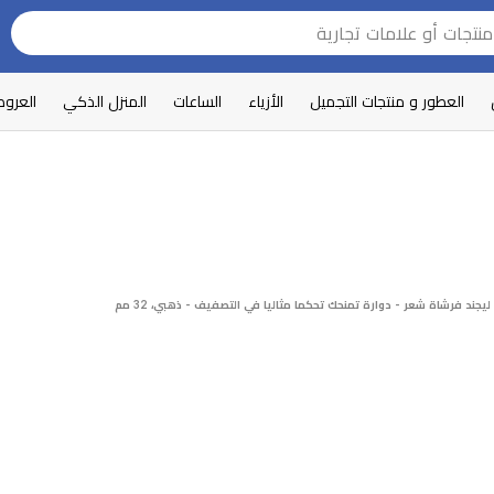
العطور و منتجات التجميل
الأزياء
الساعات
المنزل الذكي
العرو
يجند فرشاة شعر - دوارة تمنحك تحكما مثاليا في التصفيف - ذهبي، 32 مم