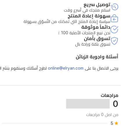
توصيل سريع
بينما
استلم منتجك في أسرع وقت
سهولة إعادة المنتج
يوفر
سياسة إعادة المنتج التي تمكنك من التّسوّق بسهولة
محرك
دائماً موثوقة
نحن نبيع المنتجات الأصلية 100 ٪
بقوة
تسوق بأمان
400
تسوق بثقة وراحة بال
واط
وثلاث
أسئلة واجوبة الزبائن
سرعات
يرجى الاتصال بنا على
online@elryan.com
لطرح أسئلتك وسنقوم بنشر الإج
خيارات
موثوقة
للأداء.
مراجعات
تأتي
0
مع
من اصل 0 مراجعات
ملحقين
5
إضافيين