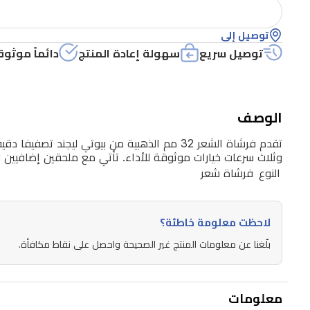
مع
رأس
توصيل إلى
دوار
توصيل سريع
سهولة إعادة المنتج
دائماً موثوق
يتكيف
مع
طول
الوصف
وكثافة
الشعر.
وثلاث سرعات خيارات موثوقة للأداء. تأتي مع ملحقين إضافيين ل
يخلق
النوع
فرشاة شعر
القطر
32
لاحظت معلومة خاطئة؟
مم
تموجات
بلّغنا عن معلومات المنتج غير الصحيحة واحصل على نقاط مكافأة.
ناعمة
وحجم
معلومات
محكم،