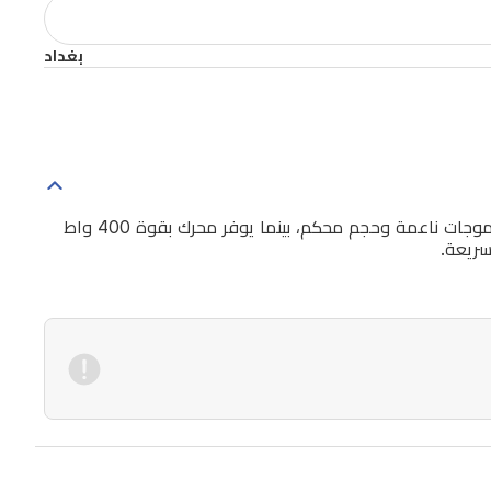
بغداد
تقدم فرشاة الشعر 32 مم الذهبية من بيوتي ليجند تصفيفا دقيقا مع رأس دوار يتكيف مع طول وكثافة الشعر. يخلق القطر 32 مم تموجات ناعمة وحجم محكم، بينما يوفر محرك بقوة 400 واط
سريعة.