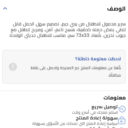
الوصف
سرير محمول للاطفال من بيبي جيم، تصميم سهل الحمل قابل
للطي يمكن حمله كحقيبة، بنسيج ناعم، آمن، ومريح للطفل مع
جيوب تخزين، بأبعاد 73x33 سم، مناسب للاطفال حديثي الولادة
لاحظت معلومة خاطئة؟
بلّغنا عن معلومات المنتج غير الصحيحة واحصل على نقاط
مكافأة.
معلومات
توصيل سريع
استلم منتجك في أسرع وقت
سهولة إعادة المنتج
سياسة إعادة المنتج التي تمكنك من التّسوّق بسهولة