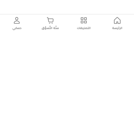
الرئيسة
التصنيفات
سلّة التّسوّق
حسابي
توصيل
سهولة إعادة
تسوق
دائماً
سريع
المنتج
بأمان
موثوقة
عن الريان
عن الريان