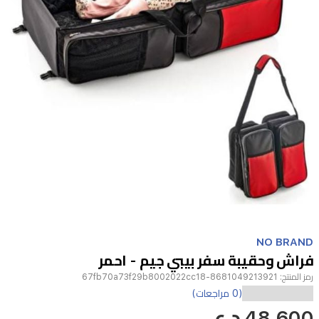
Item
1
NO BRAND
of
فراش وحقيبة سفر بيبي جيم - احمر
1
رمز المنتج:
8681049213921-67fb70a73f29b8002022cc18
(0 مراجعات)
48,600 د.ع