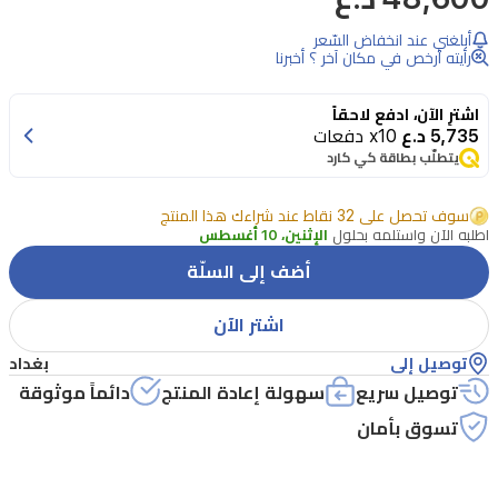
أبلغني عند انخفاض السّعر
رأيته أرخص في مكان آخر ؟ أخبرنا
اشترِ الآن، ادفع لاحقاً
5,735 د.ع
x10 دفعات
يتطلّب بطاقة كي كارد
سوف تحصل على 32 نقاط عند شراءك هذا المنتج
اطلبه الآن واستلمه بحلول
الإثنين، 10 أغسطس
أضف إلى السلّة
اشتر الآن
توصيل إلى
بغداد
توصيل سريع
سهولة إعادة المنتج
دائماً موثوقة
تسوق بأمان