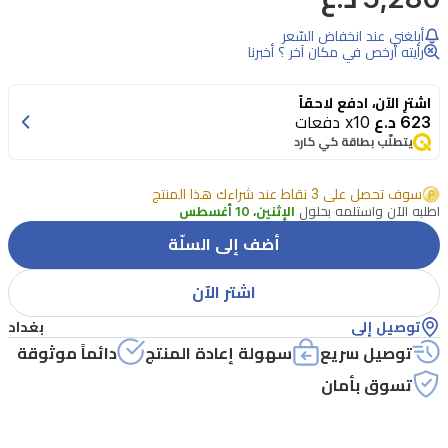
أبلغني عند انخفاض السّعر
رأيته أرخص في مكان آخر ؟ أخبرنا
اشترِ الآن، ادفع لاحقاً
623 د.ع
x10 دفعات
يتطلّب بطاقة كي كارد
سوف تحصل على 3 نقاط عند شراءك هذا المنتج
اطلبه الآن واستلمه بحلول
الإثنين، 10 أغسطس
أضف إلى السلّة
اشتر الآن
توصيل إلى
بغداد
توصيل سريع
سهولة إعادة المنتج
دائماً موثوقة
تسوق بأمان