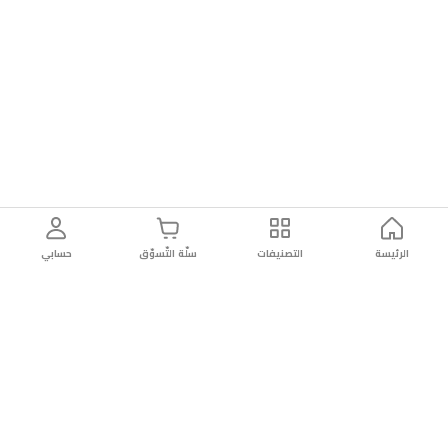
الرئيسة
التصنيفات
سلّة التّسوّق
حسابي
توصيل
سهولة إعادة
تسوق
دائماً