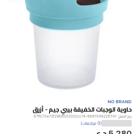
Item
1
NO BRAND
of
حاوية الوجبات الخفيفة بيبي جيم - أزرق
1
رمز المنتج:
8681049228741-67fb70a73f29b8002022cc18
(0 مراجعات)
5,280 د.ع