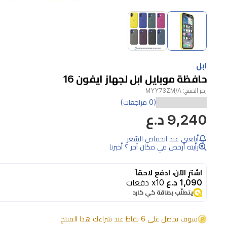
Item
1
of
2
Item
1
ابل
of
حافظة موبايل ابل لجهاز ايفون 16
2
رمز المنتج:
MYY73ZM/A
(0 مراجعات)
9,240 د.ع
أبلغني عند انخفاض السّعر
رأيته أرخص في مكان آخر ؟ أخبرنا
اشترِ الآن، ادفع لاحقاً
1,090 د.ع
x10 دفعات
يتطلّب بطاقة كي كارد
سوف تحصل على 6 نقاط عند شراءك هذا المنتج