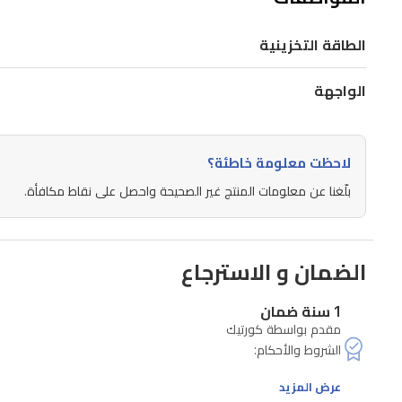
تصل
إلى
الطاقة التخزينية
5
جيجابت
الواجهة
في
الثانية.
لاحظت معلومة خاطئة؟
مصنوع
من
بلّغنا عن معلومات المنتج غير الصحيحة واحصل على نقاط مكافأة.
مادة
الألمنيوم
الضمان و الاسترجاع
والبلاستيك
المتينة،
1 سنة ضمان
مما
مقدم بواسطة كورتيك
يجعله
مثالياً
عرض المزيد