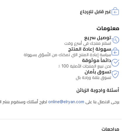
للاستخدام
في
غير قابل للإرجاع
التنقل،
معلومات
ويدعم
أنظمة
توصيل سريع
استلم منتجك في أسرع وقت
Windows
سهولة إعادة المنتج
وMac
سياسة إعادة المنتج التي تمكنك من التّسوّق بسهولة
وLinux
دائماً موثوقة
نحن نبيع المنتجات الأصلية 100 ٪
بدون
تسوق بأمان
الحاجة
تسوق بثقة وراحة بال
لمصدر
أسئلة واجوبة الزبائن
طاقة
يرجى الاتصال بنا على
online@elryan.com
لطرح أسئلتك وسنقوم بنشر الإج
خارجي.يعتبر
خيارًا
مثاليًا
- يتحمل الزبون تكاليف الشحن للصيانة
مراجعات
للنسخ