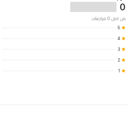
0
الاحتياطي،
ونقل
من اصل 0 مراجعات
البيانات،
5
والتخزين
4
المحمول،
3
حيث
2
يجمع
1
بين
الأداء
والمتانة
لاستخدام
يومي
في
العراق.