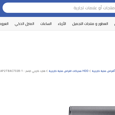
العطور و منتجات التجميل
الأزياء
الساعات
المنزل الذكي
العرو
قراص صلبة خارجية
HDD محركات اقراص صلبة خارجية
هارد خارجي اباسر - AP2TBAC732B-1 - بسعة 2 تيرابايت - اسود