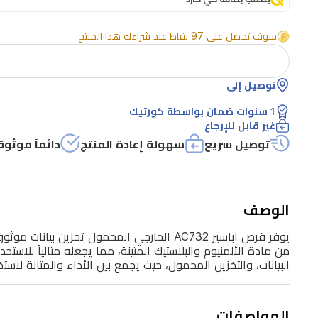
موثوق
مع
سوف تحصل على 97 نقاط عند شراءك هذا المنتج
تصميم
أنيق
توصيل إلى
باللون
الأسود.
1 سنوات ضمان بواسطة كورتيك
غير قابل للإرجاع
مزود
توصيل سريع
سهولة إعادة المنتج
دائماً موثوق
بواجهة
USB
3.2
الجيل
الوصف
الأول،
يحقق
سرعات
البيانات، والتخزين المحمول، حيث يجمع بين الأداء والمتانة لاس
نقل
عالية
المواصفات