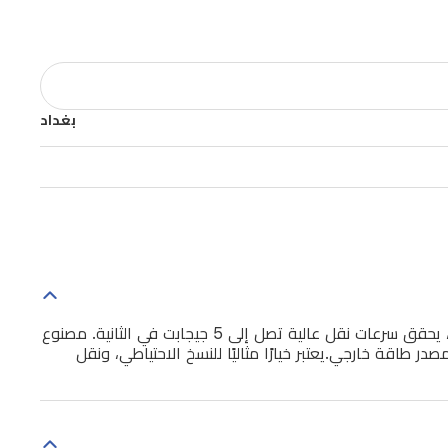
بغداد
يوفر قرص اباسير AC732 الخارجي المحمول تخزين بيانات موثوق مع تصميم أنيق باللون الأسود. مزود بواجهة USB 3.2 الجيل الأول، يحقق سرعات نقل عالية تصل إلى 5 جيجابت في الثانية. مصنوع
مما يجعله مثالياً للاستخدام في التنقل، ويدعم أنظمة Windows وMac وLinux بدون الحاجة لمصدر طاقة خارجي.يعتبر خيارًا مثاليًا للنسخ الاحتياطي، ونقل