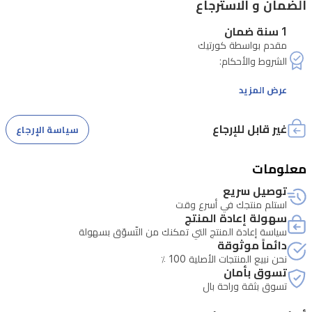
الضمان و الاسترجاع
يتميز
1 سنة ضمان
بتصميم
مقدم بواسطة كورتيك
عملي
يعمل
عرض المزيد
عبر
منفذ
غير قابل للإرجاع
سياسة الإرجاع
USB
دون
معلومات
الحاجة
توصيل سريع
لمصدر
استلم منتجك في أسرع وقت
طاقة
سهولة إعادة المنتج
سياسة إعادة المنتج التي تمكنك من التّسوّق بسهولة
خارجي،
دائماً موثوقة
مما
نحن نبيع المنتجات الأصلية 100 ٪
تسوق بأمان
يجعله
تسوق بثقة وراحة بال
خيارًا