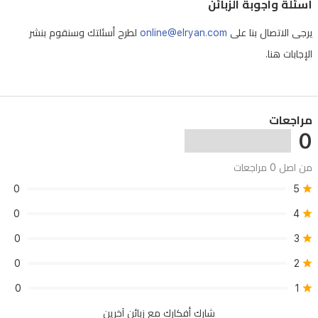
أسئلة واجوبة الزبائن
موثوقًا
وسهل
يرجى الاتصال بنا على
online@elryan.com
لطرح أسئلتك وسنقوم بنشر
الاستخدام
الإجابات هنا.
لحفظ
النسخ
- يتحمل الزبون تكاليف الشحن للصيانة
الاحتياطية
مراجعات
0
ونقل
الملفات
من اصل 0 مراجعات
أثناء
0
5
التنقل
0
4
في
0
3
العراق.
0
2
0
1
شارك أفكارك مع زبائن آخرين