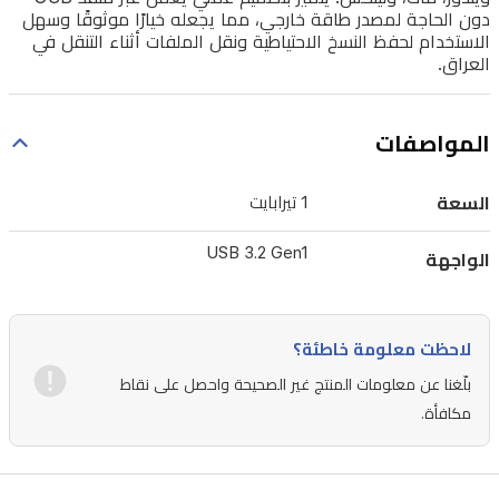
دون الحاجة لمصدر طاقة خارجي، مما يجعله خيارًا موثوقًا وسهل
تصل
الاستخدام لحفظ النسخ الاحتياطية ونقل الملفات أثناء التنقل في
العراق.
إلى
5
جيجابت
المواصفات
في
الثانية،
السعة
1 تيرابايت
ويتوافق
مع
USB 3.2 Gen1
الواجهة
أنظمة
التشغيل
لاحظت معلومة خاطئة؟
الشهيرة
بلّغنا عن معلومات المنتج غير الصحيحة واحصل على نقاط
مثل
مكافأة.
ويندوز،
ماك،
ولينكس.