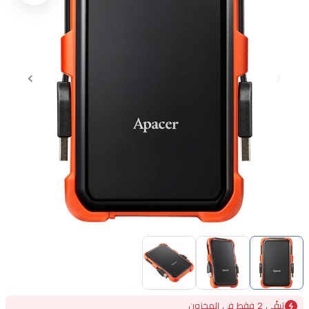
Item
1
of
3
Item
تبقًى 2 فقط في المخزون
1