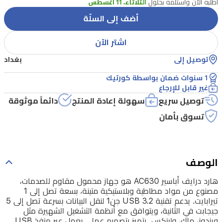
اطلبه الآن واستلمه بحلول
الثلاثاء، 11 أغسطس
مطاطية
أضف إلى السلّة
وبلاستيكية
اشتر الآن
متينة،
بسعة
توصيل إلى
بغداد
تصل
1 سنوات ضمان بواسطة كورتيك
غير قابل للإرجاع
إلى
1
توصيل سريع
سهولة إعادة المنتج
دائماً موثوقة
تيرابايت.
تسوق بأمان
يدعم
تقنية
USB
الوصف
3.2
جن1
هارد درايف أباسير AC630 هو جهاز محمول مقاوم للصدمات،
مصنوع من مواد مطاطية وبلاستيكية متينة، بسعة تصل إلى 1
لنقل
تيرابايت. يدعم تقنية USB 3.2 جن1 لنقل البيانات بسرعة تصل إلى 5
البيانات
جيجابت في الثانية، ويتوافق مع أنظمة التشغيل الشهيرة مثل
ويندوز، ماك، ولينكس. يتميز بتصميم عملي يعمل عبر منفذ USB
بسرعة