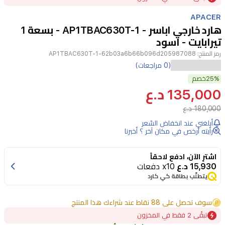
of
APACER
3
هارد خارجي اباسر - AP1TBAC630T-1 - بسعة 1
تيرابايت - اسود
رمز المنتج:
AP1TBAC630T-1-62b03a6b66b096d205987088
هارد
(0 مراجعات)
25%
درايف
خصم
135,000 د.ع
أباسير
AC630
180,000 د.ع
هو
أبلغني عند انخفاض السّعر
رأيته أرخص في مكان آخر ؟ أخبرنا
جهاز
محمول
اشترِ الآن، ادفع لاحقاً
مقاوم
15,930 د.ع
x10 دفعات
يتطلّب بطاقة كي كارد
للصدمات،
مصنوع
سوف تحصل على 88 نقاط عند شراءك هذا المنتج
من
تبقًى 2 فقط في المخزون
مواد