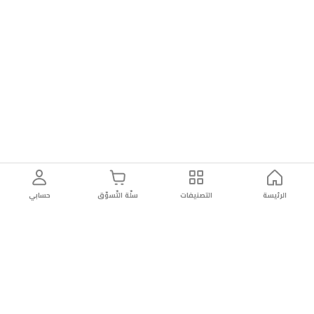
الرئيسة
التصنيفات
سلّة التّسوّق
حسابي