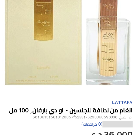
Item
1
LATTAFA
of
انغام من لطافة للجنسين - او دي بارفان, 100 مل
1
رمز المنتج:
6290360598338-68a0615a56a0120057f5233a
عطر
(0 مراجعات)
36,000 د.ع
أنغام