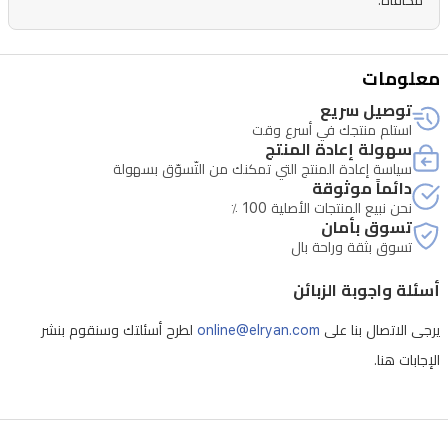
مكافأة.
بلون
ذهبي
أنيق،
معلومات
مثالي
توصيل سريع
استلم منتجك في أسرع وقت
للاستخدام
سهولة إعادة المنتج
اليومي
سياسة إعادة المنتج التي تمكنك من التّسوّق بسهولة
دائماً موثوقة
والمناسبات.
نحن نبيع المنتجات الأصلية 100 ٪
تسوق بأمان
تسوق بثقة وراحة بال
أسئلة واجوبة الزبائن
يرجى الاتصال بنا على
online@elryan.com
لطرح أسئلتك وسنقوم بنشر
الإجابات هنا.