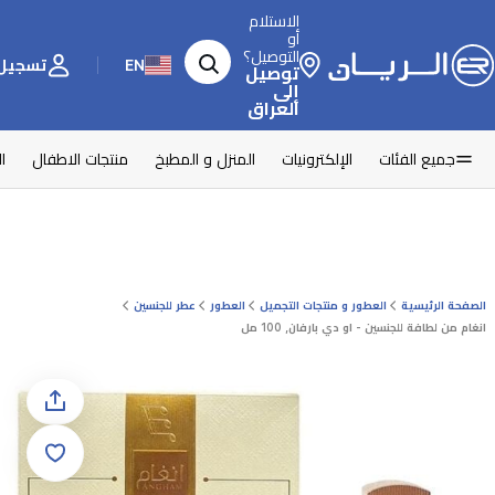
الاستلام
أو
التوصيل؟
EN
تسجيل 
توصيل
إلى
العراق
جميع الفئات
الإلكترونيات
المنزل و المطبخ
منتجات الاطفال
ا
الصفحة الرئيسية
العطور و منتجات التجميل
العطور
عطر للجنسين
انغام من لطافة للجنسين - او دي بارفان, 100 مل