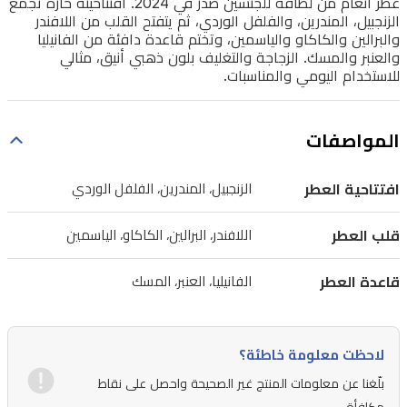
عطر أنغام من لطافة للجنسين صدر في 2024. افتتاحيته حارة تجمع
القلب
الزنجبيل، المندرين، والفلفل الوردي، ثم يتفتح القلب من اللافندر
من
والبرالين والكاكاو والياسمين، وتختم قاعدة دافئة من الفانيليا
والعنبر والمسك. الزجاجة والتغليف بلون ذهبي أنيق، مثالي
اللافندر
للاستخدام اليومي والمناسبات.
والبرالين
والكاكاو
المواصفات
والياسمين،
وتختم
افتتاحية العطر
الزنجبيل، المندرين، الفلفل الوردي
قاعدة
دافئة
قلب العطر
اللافندر، البرالين، الكاكاو، الياسمين
من
قاعدة العطر
الفانيليا، العنبر، المسك
الفانيليا
والعنبر
والمسك.
لاحظت معلومة خاطئة؟
الزجاجة
بلّغنا عن معلومات المنتج غير الصحيحة واحصل على نقاط
والتغليف