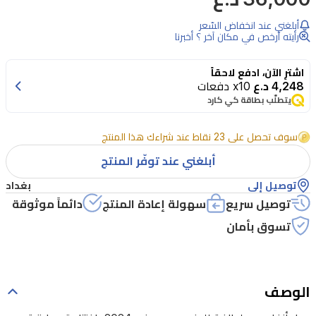
من
أبلغني عند انخفاض السّعر
لطافة
رأيته أرخص في مكان آخر ؟ أخبرنا
للجنسين
اشترِ الآن، ادفع لاحقاً
صدر
4,248 د.ع
x10 دفعات
في
يتطلّب بطاقة كي كارد
2024.
افتتاحيته
سوف تحصل على 23 نقاط عند شراءك هذا المنتج
حارة
أبلغني عند توفّر المنتج
تجمع
توصيل إلى
بغداد
الزنجبيل،
توصيل سريع
سهولة إعادة المنتج
دائماً موثوقة
المندرين،
تسوق بأمان
والفلفل
الوردي،
ثم
الوصف
يتفتح