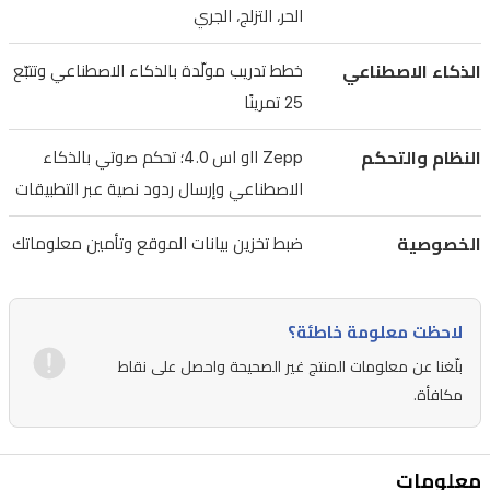
خرائط
الحر، التزلج، الجري
غير
الذكاء الاصطناعي
خطط تدريب مولّدة بالذكاء الاصطناعي وتتبّع
متصلة،
25 تمرينًا
وأكثر
من
النظام والتحكم
Zepp ااو اس 4.0؛ تحكم صوتي بالذكاء
170
الاصطناعي وإرسال ردود نصية عبر التطبيقات
وضع
رياضي،
الخصوصية
ضبط تخزين بيانات الموقع وتأمين معلوماتك
وخطط
تدريب
مدعومة
لاحظت معلومة خاطئة؟
بالذكاء
بلّغنا عن معلومات المنتج غير الصحيحة واحصل على نقاط
مكافأة.
الاصطناعي
وتتبّع
للتمارين.
معلومات