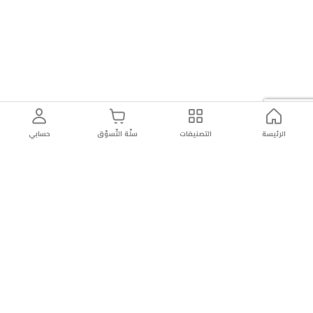
الرئيسة
التصنيفات
سلّة التّسوّق
حسابي
توصيل
سهولة إعادة
تسوق
دائماً
سريع
المنتج
بأمان
موثوقة