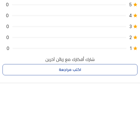
0
5
مع
0
4
حزام
سيليكون
0
3
22
0
2
مم.
0
1
شارك أفكارك مع زبائن آخرين
اكتب مراجعة