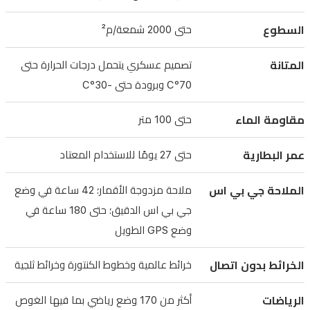
عسكري
السطوع
حتى 2000 شمعة/م²
ومقاومة
للماء
المتانة
تصميم عسكري يتحمل درجات الحرارة حتى
حتى
70°C وبرودة حتى -30°C
100
متر
مقاومة الماء
حتى 100 متر
وبطارية
تدوم
عمر البطارية
حتى 27 يومًا للاستخدام المعتاد
حتى
27
الملاحة جي بي اس
ملاحة مزدوجة الأقمار؛ 42 ساعة في وضع
يومًا.
جي بي اس الدقيق؛ حتى 180 ساعة في
تضم
وضع GPS الطويل
ملاحة
GPS
الخرائط بدون اتصال
خرائط عالمية وخطوط الكنتورة وخرائط ثلجية
مزدوجة
مع
الرياضات
أكثر من 170 وضع رياضي بما فيها الغوص