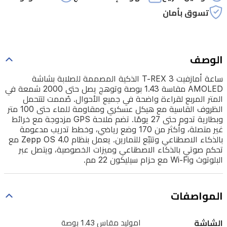
شمعة
تسوق بأمان
في
المتر
المربع
الوصف
لقراءة
ساعة أمازفيت T-REX 3 الذكية المصممة للصلابة بشاشة
واضحة
AMOLED مقاسة 1.43 بوصة وتوهج يصل حتى 2000 شمعة في
في
المتر المربع لقراءة واضحة في جميع الأحوال. صُممت لتتحمل
الظروف القاسية مع هيكل عسكري ومقاومة للماء حتى 100 متر
جميع
وبطارية تدوم حتى 27 يومًا. تضم ملاحة GPS مزدوجة مع خرائط
الأحوال.
غير متصلة، وأكثر من 170 وضع رياضي، وخطط تدريب مدعومة
بالذكاء الاصطناعي وتتبّع للتمارين. يعمل بنظام Zepp OS 4.0 مع
صُممت
تحكم صوتي بالذكاء الاصطناعي وميزات الخصوصية، ويتصل عبر
لتتحمل
البلوتوث وWi-Fi مع حزام سيليكون 22 مم.
الظروف
القاسية
المواصفات
مع
هيكل
الشاشة
اموليد مقاس 1.43 بوصة