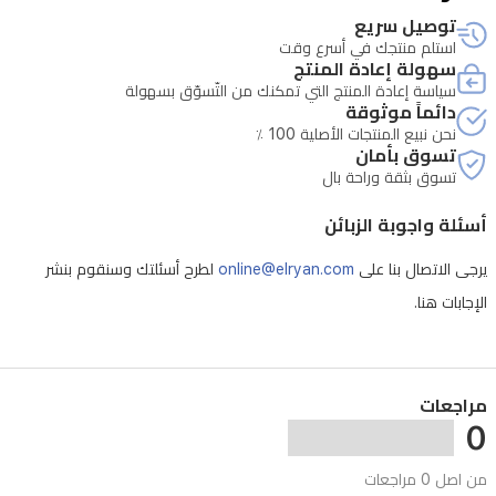
يعمل
توصيل سريع
بنظام
استلم منتجك في أسرع وقت
Zepp
سهولة إعادة المنتج
OS
سياسة إعادة المنتج التي تمكنك من التّسوّق بسهولة
4.0
دائماً موثوقة
نحن نبيع المنتجات الأصلية 100 ٪
مع
تسوق بأمان
تحكم
تسوق بثقة وراحة بال
صوتي
أسئلة واجوبة الزبائن
بالذكاء
الاصطناعي
يرجى الاتصال بنا على
online@elryan.com
لطرح أسئلتك وسنقوم بنشر
وميزات
الإجابات هنا.
الخصوصية،
ويتصل
عبر
مراجعات
0
البلوتوث
وWi-
من اصل 0 مراجعات
Fi