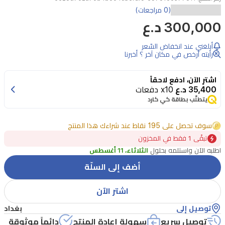
ساعة
(0 مراجعات)
300,000 د.ع
أمازفيت
T-
REX
أبلغني عند انخفاض السّعر
رأيته أرخص في مكان آخر ؟ أخبرنا
3
الذكية
اشترِ الآن، ادفع لاحقاً
المصممة
35,400 د.ع
x10 دفعات
للصلابة
يتطلّب بطاقة كي كارد
بشاشة
AMOLED
سوف تحصل على 195 نقاط عند شراءك هذا المنتج
مقاسة
تبقًى 1 فقط في المخزون
1.43
اطلبه الآن واستلمه بحلول
الثلاثاء، 11 أغسطس
بوصة
أضف إلى السلّة
وتوهج
اشتر الآن
يصل
حتى
توصيل إلى
بغداد
2000
توصيل سريع
سهولة إعادة المنتج
دائماً موثوقة