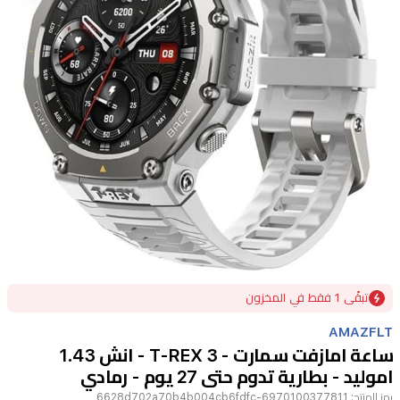
Item
تبقًى 1 فقط في المخزون
1
of
AMAZFLT
1
ساعة امازفت سمارت - T-REX 3 - انش 1.43
اموليد - بطارية تدوم حتى 27 يوم - رمادي
رمز المنتج:
6970100377811-6628d702a70b4b004cb6fdfc