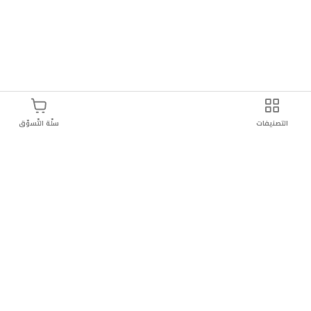
التصنيفات
سلّة التّسوّق
وصيل سريع
سهولة إعادة المنتج
تسوق بأمان
دائماً موثو