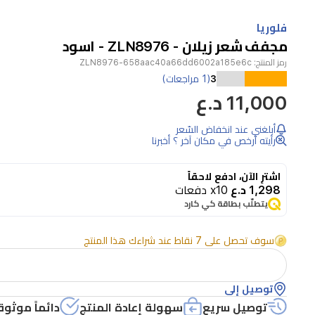
Item
1
فلوريا
of
مجفف شعر زيلان - ZLN8976 - اسود
1
رمز المنتج:
ZLN8976-658aac40a66dd6002a185e6c
3
(1 مراجعات)
11,000 د.ع
أبلغني عند انخفاض السّعر
رأيته أرخص في مكان آخر ؟ أخبرنا
اشترِ الآن، ادفع لاحقاً
1,298 د.ع
x10 دفعات
يتطلّب بطاقة كي كارد
سوف تحصل على 7 نقاط عند شراءك هذا المنتج
توصيل إلى
توصيل سريع
سهولة إعادة المنتج
دائماً موثوق