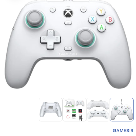
Item
1
of
4
Item
1
GAMESIR
of