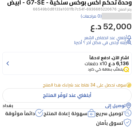
وحدة تحكم اكس بوكس سلكية - G7-SE - ابيض
4
رمز المنتج:
6936685220676-66549b0d8133a1001fb7c54f
(0 مراجعات)
52,000 د.ع
أبلغني عند انخفاض السّعر
رأيته أرخص في مكان آخر ؟ أخبرنا
اشترِ الآن، ادفع لاحقاً
6,136 د.ع
x10 دفعات
يتطلّب بطاقة كي كارد
سوف تحصل على 34 نقاط عند شراءك هذا المنتج
أبلغني عند توفّر المنتج
توصيل إلى
بغداد
توصيل سريع
سهولة إعادة المنتج
دائماً موثوقة
تسوق بأمان