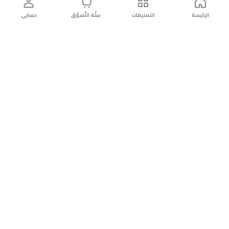
الرئيسة
التصنيفات
سلّة التّسوّق
حسابي
توصيل
سهولة إعادة
تسوق
دائماً
سريع
المنتج
بأمان
موثوقة
عن الريان
عن الريان
التّسوّق عبر الانترنت