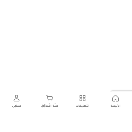
الرئيسة
التصنيفات
سلّة التّسوّق
حسابي