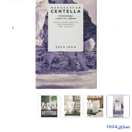
Item
1
of
4
Item
1
سكين1004
of