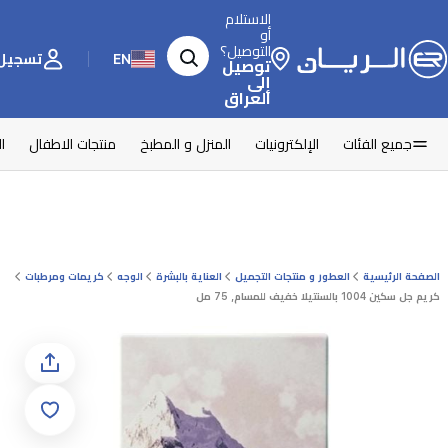
الاستلام
أو
التوصيل؟
EN
تسجيل 
توصيل
إلى
العراق
جميع الفئات
الإلكترونيات
المنزل و المطبخ
منتجات الاطفال
ا
الصفحة الرئيسية
العطور و منتجات التجميل
العناية بالبشرة
الوجه
كريمات ومرطبات
كريم جل سكين 1004 بالسنتيلا خفيف للمسام, 75 مل