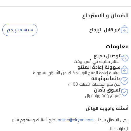
حاجز
حماية
الضمان و الاسترجاع
البشرة.
غير قابل للإرجاع
سياسة الإرجاع
معلومات
توصيل سريع
استلم منتجك في أسرع وقت
سهولة إعادة المنتج
سياسة إعادة المنتج التي تمكنك من التّسوّق بسهولة
دائماً موثوقة
نحن نبيع المنتجات الأصلية 100 ٪
تسوق بأمان
تسوق بثقة وراحة بال
أسئلة واجوبة الزبائن
يرجى الاتصال بنا على
online@elryan.com
لطرح أسئلتك وسنقوم بنشر
الإجابات هنا.