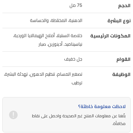
الغنية
الحجم
75 مل
بخلاصة
السنتيلا
نوع البشرة
الدهنية، المختلطة، والحساسة
آسياتيكا
المكونات الرئيسية
خلاصة السنتيلا، أملاح الهيمالايا الوردية،
النقية
نياسيناميد، أدينوزين، صبار
من
مدغشقر،
القوام
جل خفيف
يعمل
الكريم
الوظيفة
تصغير المسام، تنظيم الدهون، تهدئة البشرة،
على
ترطيب
تهدئة
الاحمرار
لاحظت معلومة خاطئة؟
والتهيج
بلّغنا عن معلومات المنتج غير الصحيحة واحصل على نقاط
فوراً
مكافأة.
وتعزيز