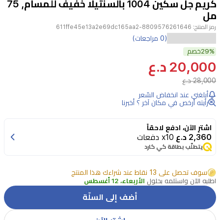
كريم جل سكين 1004 بالسنتيلا خفيف للمسام, 75
4
مل
رمز المنتج:
8809576261646-611ffe45e13a2e69dc165aa2
احصلي
(0 مراجعات)
على
29%
خصم
20,000 د.ع
بشرة
28,000 د.ع
متوازنة
أبلغني عند انخفاض السّعر
ومنتعشة
رأيته أرخص في مكان آخر ؟ أخبرنا
مع
كريم
اشترِ الآن، ادفع لاحقاً
2,360 د.ع
x10 دفعات
الجل
يتطلّب بطاقة كي كارد
الخفيف
من
سوف تحصل على 13 نقاط عند شراءك هذا المنتج
اطلبه الآن واستلمه بحلول
الأربعاء، 12 أغسطس
سكين
1004.
أضف إلى السلّة
صُمم