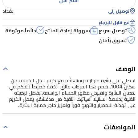
اشتر الآن
هذا
توصيل إلى
بغداد
المرطب
فائق
غير قابل للإرجاع
الخفة
توصيل سريع
سهولة إعادة المنتج
دائماً موثوقة
خصيصاً
تسوق بأمان
للتحكم
في
لمعان
الوصف
البشرة
احصلي على بشرة متوازنة ومنتعشة مع كريم الجل الخفيف من
وتقليص
سكين 1004. صُمم هذا المرطب فائق الخفة خصيصاً للتحكم في
لمعان البشرة وتقليص مظهر المسام الواسعة. بفضل تركيبته
مظهر
الغنية بخلاصة السنتيلا آسياتيكا النقية من مدغشقر، يعمل الكريم
المسام
على تهدئة الاحمرار والتهيج فوراً وتعزيز حاجز حماية البشرة.
الواسعة.
بفضل
المواصفات
تركيبته