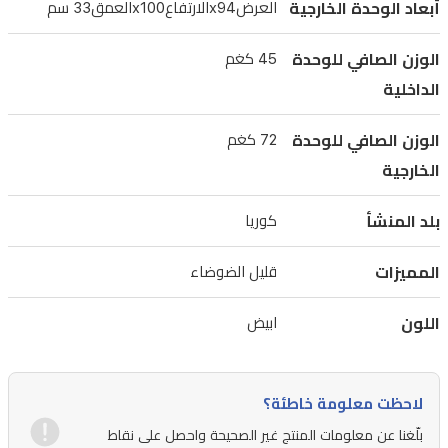
أبعاد الوحدة الخارجية
العرضx94الارتفاعx100العمق33 سم
متراً
في
الوزن الصافي للوحدة
45 كغم
أربعة
الداخلية
اتجاهات،
وهو
الوزن الصافي للوحدة
72 كغم
مصمم
الخارجية
لأداء
بلد المنشأ
كوريا
موثوق
في
المميزات
قليل الضوضاء
الظروف
القاسية،
اللون
ابيض
مع
التركيب
مجاني.
لاحظت معلومة خاطئة؟
بلّغنا عن معلومات المنتج غير الصحيحة واحصل على نقاط