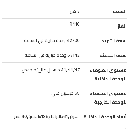
مضاد
السعة
3 طن
للبكتيريا
لتنقية
R410
الغاز
الهواء.
سعة التبريد
42700 وحدة حرارية في الساعة
مع
ضاغط
سعة التدفئة
53142 وحدة حرارية في الساعة
استوائي
T3،
مستوى الضوضاء
41/44/47 ديسيبل عالي/منخفض
وضوضاء
للوحدة الداخلية
منخفضة،
وتوزيع
مستوى الضوضاء
55 ديسيبل عالي
هواء
للوحدة الخارجية
يصل
أبعاد الوحدة الداخلية
العرضx61الارتفاعx185العمق40 سم
حتى
20