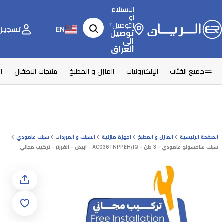
الاستلام
أو
التوصيل؟
EN
تسجيل 
توصيل
إلى
العراق
جميع الفئات
الإلكترونيات
المنزل و المطبخ
منتجات الاطفال
ا
الصفحة الرئيسية
المنزل و المطبخ
اجهزة منزلية
السبلت و المبردات
سبلت عامودي
سبلت سامسونج عامودي - 3 طن - AC036TNPPEH/IQ - ابيض - انفيرتر - تركيب مجاني