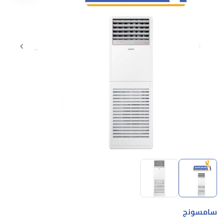
Item
1
of
2
Item
1
سامسونج
of