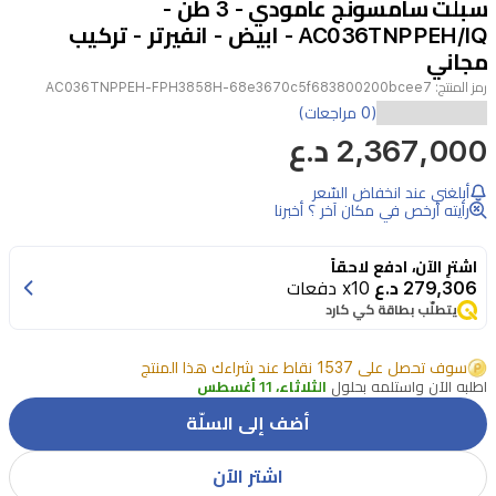
سبلت سامسونج عامودي - 3 طن -
2
AC036TNPPEH/IQ - ابيض - انفيرتر - تركيب
مجاني
رمز المنتج:
AC036TNPPEH-FPH3858H-68e3670c5f683800200bcee7
مكيف
(0 مراجعات)
2,367,000 د.ع
سامسونج
AC036TNPPEH/IQ
أبلغني عند انخفاض السّعر
بقدرة
رأيته أرخص في مكان آخر ؟ أخبرنا
3
طن
اشترِ الآن، ادفع لاحقاً
من
279,306 د.ع
x10 دفعات
يتطلّب بطاقة كي كارد
نوع
سبلت
سوف تحصل على 1537 نقاط عند شراءك هذا المنتج
عامودي
اطلبه الآن واستلمه بحلول
الثلاثاء، 11 أغسطس
بنظام
أضف إلى السلّة
إنفرتر،
اشتر الآن
مصمم