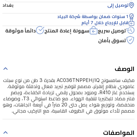
توصيل إلى
بغداد
لتوفير
تبريد
1 سنوات ضمان بواسطة شركة البياد
قابل للإرجاع خلال 7 أيام
فعال
توصيل سريع
سهولة إعادة المنتج
دائماً موثوقة
وتدفئة
تسوق بأمان
موثوقة.
يستخدم
غاز
الوصف
R410،
ومزود
مكيف سامسونج AC036TNPPEH/IQ بقدرة 3 طن من نوع سبلت
عامودي بنظام إنفرتر، مصمم لتوفير تبريد فعال وتدفئة موثوقة.
بمحول
يستخدم غاز R410، ومزود بمحول رقمي لزيادة الكفاءة، ويضم
رقمي
فلتر مضاد للبكتيريا لتنقية الهواء. مع ضاغط استوائي T3، وضوضاء
منخفضة، وتوزيع هواء يصل حتى 20 متراً في أربعة اتجاهات، وهو
لزيادة
مصمم لأداء موثوق في الظروف القاسية، مع التركيب مجاني.
الكفاءة،
ويضم
المواصفات
فلتر