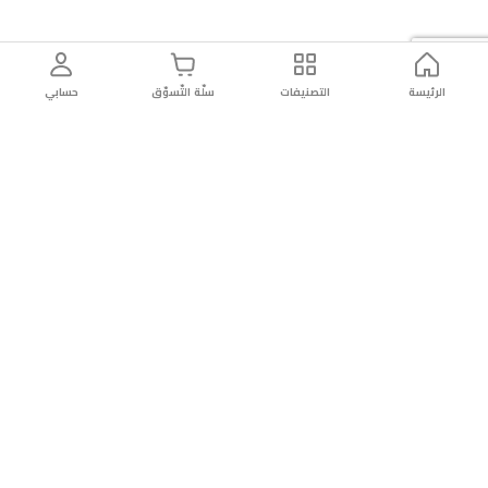
الرئيسة
التصنيفات
سلّة التّسوّق
حسابي
توصيل
سهولة إعادة
تسوق
دائماً
سريع
المنتج
بأمان
موثوقة
عن الريان
عن الريان