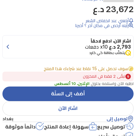
23,672 د.ع
أبلغني عند انخفاض السّعر
رأيته أرخص في مكان آخر ؟ أخبرنا
اشترِ الآن، ادفع لاحقاً
2,793 د.ع
x10 دفعات
يتطلّب بطاقة كي كارد
سوف تحصل على 15 نقاط عند شراءك هذا المنتج
تبقًى 2 فقط في المخزون
اطلبه الآن واستلمه بحلول
الإثنين، 10 أغسطس
أضف إلى السلّة
اشتر الآن
توصيل إلى
بغداد
توصيل سريع
سهولة إعادة المنتج
دائماً موثوقة