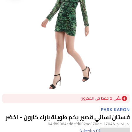
Item
تبقًى 2 فقط في المخزون
1
of
PARK KARON
1
فستان نسائي قصير بكم طويلة بارك كارون - اخضر
رمز المنتج:
17046-64d89064cd8cfd002be370de
(0 مراجعات)