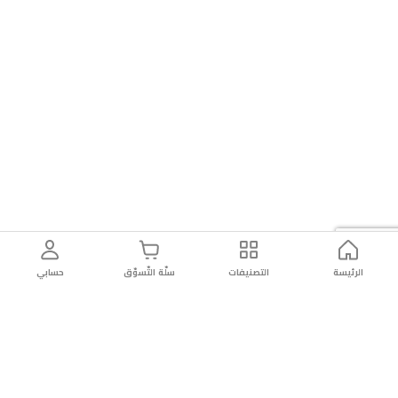
الرئيسة
التصنيفات
سلّة التّسوّق
حسابي