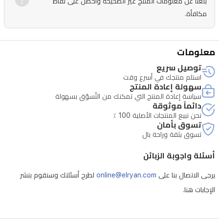
بلّغنا عن معلومات المنتج غير الصحيحة واحصل على نقاط
مكافأة.
معلومات
توصيل سريع
استلم منتجك في أسرع وقت
سهولة إعادة المنتج
سياسة إعادة المنتج التي تمكنك من التّسوّق بسهولة
دائماً موثوقة
نحن نبيع المنتجات الأصلية 100 ٪
تسوق بأمان
تسوق بثقة وراحة بال
أسئلة واجوبة الزبائن
يرجى الاتصال بنا على
online@elryan.com
لطرح أسئلتك وسنقوم بنشر
الإجابات هنا.