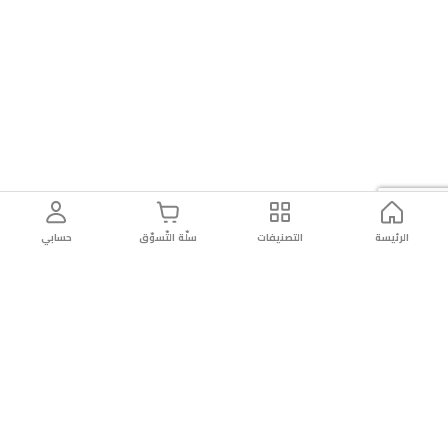
الرئيسة
التصنيفات
سلّة التّسوّق
حسابي
توصيل
سهولة إعادة
تسوق
دائماً
سريع
المنتج
بأمان
موثوقة