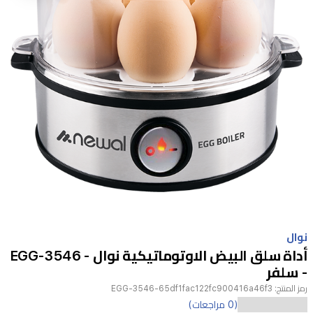
Item
1
نوال
of
أداة سلق البيض الاوتوماتيكية نوال - EGG-3546
1
- سلفر
رمز المنتج:
EGG-3546-65df1fac122fc900416a46f3
(0 مراجعات)