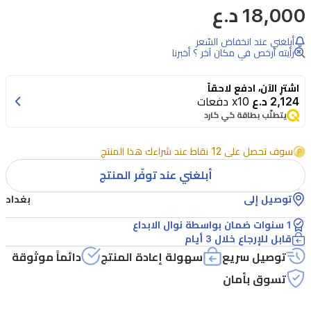
18,000 د.ع
أبلغني عند انخفاض السّعر
رأيته أرخص في مكان آخر ؟ أخبرنا
اشترِ الآن، ادفع لاحقاً
2,124 د.ع
x10 دفعات
يتطلّب بطاقة كي كارد
سوف تحصل على 12 نقاط عند شراءك هذا المنتج
أبلغني عند توفّر المنتج
توصيل إلى
بغداد
1 سنوات ضمان بواسطة نوال الابداع
قابل للإرجاع خلال 3 أيام
توصيل سريع
سهولة إعادة المنتج
دائماً موثوقة
تسوق بأمان