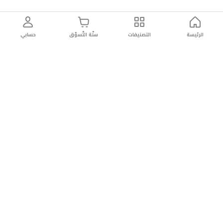
الرئيسة
التصنيفات
سلّة التّسوّق
حسابي
توصيل
سهولة إعادة
تسوق
دائماً
سريع
المنتج
بأمان
موثوقة
التّسوّق عبر الانترنت
التّسوّق عبر الانترنت