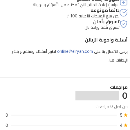
حسب
سياسة إعادة المنتج التي تمكنك من التّسوّق بسهولة
دائماً موثوقة
الاستخدام.
نحن نبيع المنتجات الأصلية 100 ٪
تتوافق
تسوق بأمان
تسوق بثقة وراحة بال
مع
أندرويد
أسئلة واجوبة الزبائن
وآيفون
يرجى الاتصال بنا على
online@elryan.com
لطرح أسئلتك وسنقوم بنشر
عبر
الإجابات هنا.
تطبيق
مخصص.
المحتويات:
مراجعات
الساعة
0
FT33،
من اصل 0 مراجعات
سوار
0
5
سيليكون،
0
4
كابل