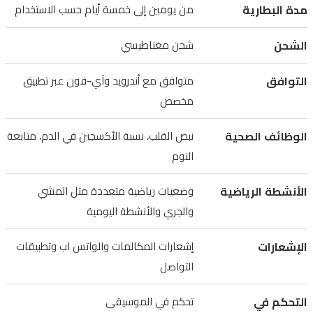
مدة البطارية
من يومين إلى خمسة أيام حسب الاستخدام
والجري.
كما
الشحن
شحن مغناطيسي
تدعم
إشعارات
التوافق
متوافق مع أندرويد وآي-فون عبر تطبيق
المكالمات
مخصص
والواتس
الوظائف الصحية
نبض القلب، نسبة الأكسجين في الدم، متابعة
اب
النوم
وتطبيقات
التواصل،
الأنشطة الرياضية
وضعيات رياضية متعددة مثل المشي
وتحكم
والجري والأنشطة اليومية
في
الموسيقى،
الإشعارات
إشعارات المكالمات والواتس اب وتطبيقات
وتساعد
التواصل
في
التحكم في
تحكم في الموسيقى
العثور