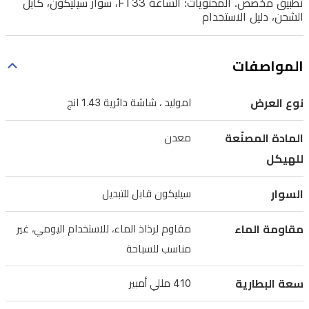
تطبيق مخصص. المحتويات: الساعة FT33، سوار سيليكون، كابل
الأكسجين
الشحن، دليل الاستخدام
في
الدم،
المواصفات
تتابع
النوم،
نوع العرض
اموليد ، شاشة دائرية 1.43 انج
وتُسجل
الخطوات
المادة المصنّعة
معدن
والسعرات
للهيكل
والمسافات،
السوار
سيليكون قابل للتبديل
وتدعم
أوضاع
مقاومة الماء
مقاوم لرذاذ الماء، للاستخدام اليومي، غير
رياضية
مناسب للسباحة
متعددة
مثل
سعة البطارية
410 مللي أمبير
المشي