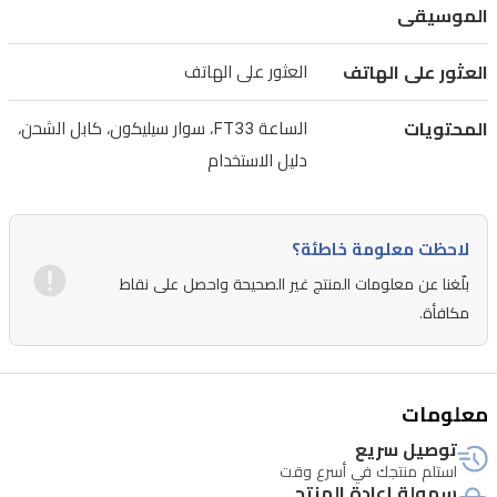
الموسيقى
على
الهاتف.
العثور على الهاتف
العثور على الهاتف
الشحن
مغناطيسي
المحتويات
الساعة FT33، سوار سيليكون، كابل الشحن،
وتبلغ
دليل الاستخدام
البطارية
410
مللي
لاحظت معلومة خاطئة؟
أمبير
بلّغنا عن معلومات المنتج غير الصحيحة واحصل على نقاط
وتدوم
مكافأة.
من
يومين
إلى
معلومات
خمسة
توصيل سريع
استلم منتجك في أسرع وقت
أيام
سهولة إعادة المنتج