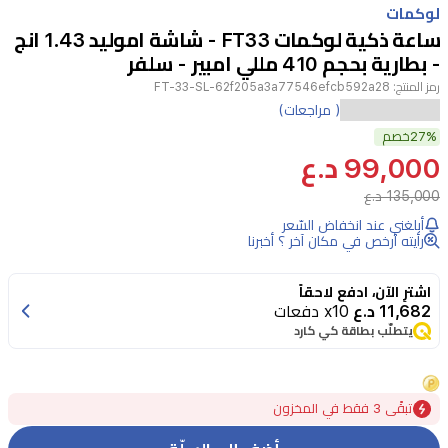
لوكمات
4
ساعة ذكية لوكمات FT33 - شاشة اموليد 1.43 انج
- بطارية بحجم 410 مللي امبير - سلفر
رمز المنتج:
FT-33-SL-62f205a3a77546efcb592a28
ساعة
( مراجعات)
FT33
27%
خصم
من
99,000 د.ع
لوكمات
135,000 د.ع
ذكية
أبلغني عند انخفاض السّعر
رأيته أرخص في مكان آخر ؟ أخبرنا
بتصميم
دائري
اشترِ الآن، ادفع لاحقاً
وشاشة
11,682 د.ع
x10 دفعات
AMOLED
يتطلّب بطاقة كي كارد
مقاس
1.43
بوصة،
تبقًى 3 فقط في المخزون
مع