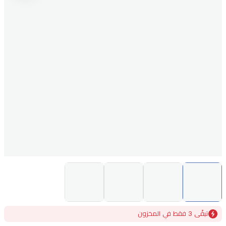
Item
تبقًى 3 فقط في المخزون
1
of