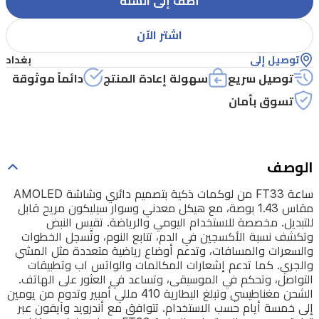
أضف إلى السلّة
هيكل
معدني
اشتر الآن
وسوار
توصيل إلى
بغداد
سيليكون
توصيل سريع
سهولة إعادة المنتج
دائماً موثوقة
مريح
تسوق بأمان
قابل
للتبديل.
مخصصة
الوصف
للاستخدام
ساعة FT33 من لوكمات ذكية بتصميم دائري وشاشة AMOLED
اليومي
مقاس 1.43 بوصة، مع هيكل معدني وسوار سيليكون مريح قابل
للتبديل. مخصصة للاستخدام اليومي والرياضة. تقيس النبض
والرياضة.
وتكشف نسبة الأكسجين في الدم، تتابع النوم، وتُسجل الخطوات
تقيس
والسعرات والمسافات، وتدعم أوضاع رياضية متعددة مثل المشي
والجري. كما تدعم إشعارات المكالمات والواتس اب وتطبيقات
النبض
التواصل، وتحكم في الموسيقى، وتساعد في العثور على الهاتف.
وتكشف
الشحن مغناطيسي وتبلغ البطارية 410 مللي أمبير وتدوم من يومين
إلى خمسة أيام حسب الاستخدام. تتوافق مع أندرويد وآيفون عبر
نسبة