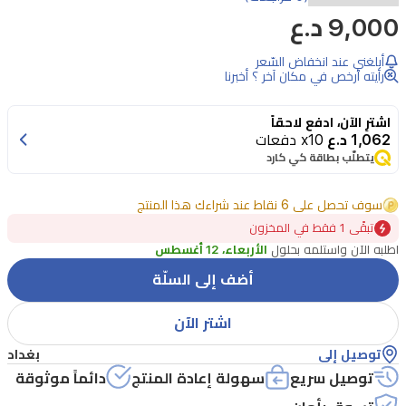
9,000 د.ع
لتدليك
فروة
أبلغني عند انخفاض السّعر
الرأس
رأيته أرخص في مكان آخر ؟ أخبرنا
مصنوعة
اشترِ الآن، ادفع لاحقاً
من
1,062 د.ع
x10 دفعات
مادة
يتطلّب بطاقة كي كارد
سيليكون
سوف تحصل على 6 نقاط عند شراءك هذا المنتج
ناعمة
تبقًى 1 فقط في المخزون
ومرنة،
اطلبه الآن واستلمه بحلول
الأربعاء، 12 أغسطس
تشعرك
أضف إلى السلّة
بتأثير
تدليك
اشتر الآن
فروة
توصيل إلى
بغداد
الرأس
توصيل سريع
سهولة إعادة المنتج
دائماً موثوقة
المنعش،