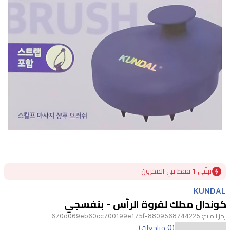
Item
تبقًى 1 فقط في المخزون
1
of
KUNDAL
1
كوندال مدلك لفروة الرأس - بنفسجي
رمز المنتج:
8809568744225-670d069eb60cc700199e175f
فرشاة
(0 مراجعات)