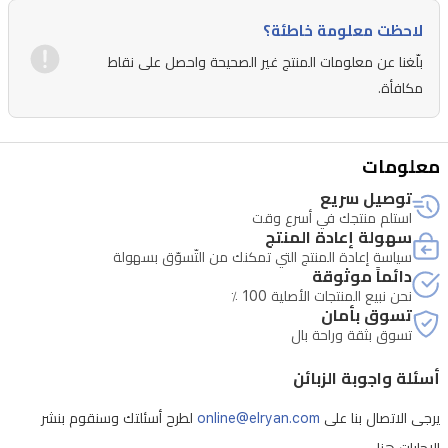
لاحظت معلومة خاطئة؟
بلّغنا عن معلومات المنتج غير الصحيحة واحصل على نقاط
مكافأة.
معلومات
توصيل سريع
استلم منتجك في أسرع وقت
سهولة إعادة المنتج
سياسة إعادة المنتج التي تمكنك من التّسوّق بسهولة
دائماً موثوقة
نحن نبيع المنتجات الأصلية 100 ٪
تسوق بأمان
تسوق بثقة وراحة بال
أسئلة واجوبة الزبائن
يرجى الاتصال بنا على
online@elryan.com
لطرح أسئلتك وسنقوم بنشر