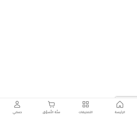
الرئيسة
التصنيفات
سلّة التّسوّق
حسابي