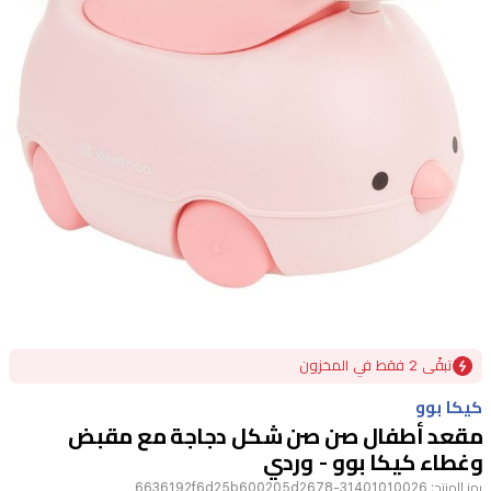
Item
تبقًى 2 فقط في المخزون
1
of
كيكا بوو
1
مقعد أطفال صن صن شكل دجاجة مع مقبض
وغطاء كيكا بوو - وردي
رمز المنتج:
31401010026-6636192f6d25b600205d2678