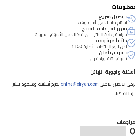
معلومات
توصيل سريع
استلم منتجك في أسرع وقت
سهولة إعادة المنتج
سياسة إعادة المنتج التي تمكنك من التّسوّق بسهولة
دائماً موثوقة
نحن نبيع المنتجات الأصلية 100 ٪
تسوق بأمان
تسوق بثقة وراحة بال
أسئلة واجوبة الزبائن
يرجى الاتصال بنا على
online@elryan.com
لطرح أسئلتك وسنقوم بنشر
الإجابات هنا.
مراجعات
0