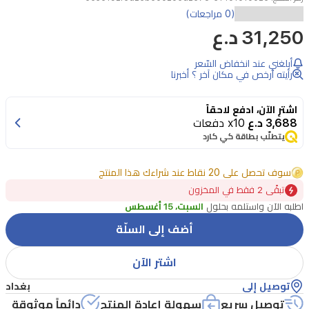
(0 مراجعات)
31,250 د.ع
أبلغني عند انخفاض السّعر
رأيته أرخص في مكان آخر ؟ أخبرنا
اشترِ الآن، ادفع لاحقاً
3,688 د.ع
x10 دفعات
يتطلّب بطاقة كي كارد
سوف تحصل على 20 نقاط عند شراءك هذا المنتج
تبقًى 2 فقط في المخزون
اطلبه الآن واستلمه بحلول
السبت، 15 أغسطس
أضف إلى السلّة
اشتر الآن
توصيل إلى
بغداد
توصيل سريع
سهولة إعادة المنتج
دائماً موثوقة