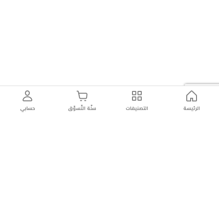
الرئيسة
التصنيفات
سلّة التّسوّق
حسابي
توصيل
سهولة إعادة
تسوق
دائماً
سريع
المنتج
بأمان
موثوقة