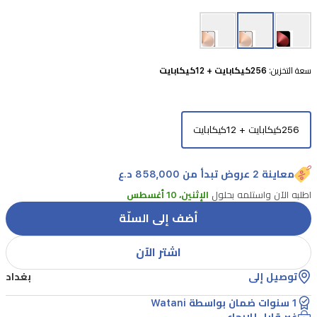
وتحديث
تلقائي
من
سعة التخزين:
256كيكابايت + 12كيكابايت
1
إلى
120
هرتز
256كيكابايت + 12كيكابايت
ل
visuals
معاينة 2 عروض تبدأ من 858,000 د.ع
سلسة
اطلبه الآن واستلمه بحلول
الإثنين، 10 أغسطس
وكفاءة
أضف إلى السلّة
في
استهلاك
اشتر الآن
الطاقة.
توصيل إلى
بغداد
يأتي
1 سنوات ضمان بواسطة Watani
بذاكرة
غير قابل للإرجاع