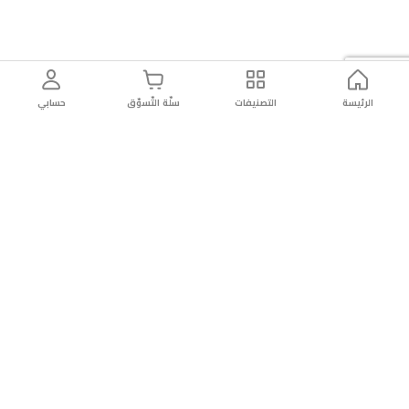
الرئيسة
التصنيفات
سلّة التّسوّق
حسابي
توصيل
سهولة إعادة
تسوق
دائماً
سريع
المنتج
بأمان
موثوقة
عن الريان