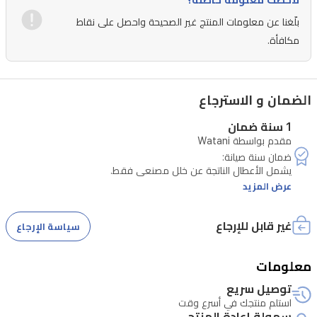
لاحظت معلومة خاطئة؟
للماء
بلّغنا عن معلومات المنتج غير الصحيحة واحصل على نقاط
والغبار
مكافأة.
IP68/IP69،
واتصال
عبر
الضمان و الاسترجاع
بلوتوث
1 سنة ضمان
5.2،
مقدم بواسطة Watani
NFC،
USB-
عرض المزيد
C،
وواي
غير قابل للإرجاع
سياسة الإرجاع
فاي.
يجب أن يصل المنتج إلى مركز الصيانة خلال نفس المدة.
يجمع
معلومات
هذا
توصيل سريع
الجهاز
استلم منتجك في أسرع وقت
سهولة إعادة المنتج