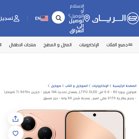
الاستلام
أو
التوصيل؟
EN
تسجيل 
توصيل
إلى
العراق
جميع الفئات
الإلكترونيات
المنزل و المطبخ
منتجات الاطفال
ا
الصفحة الرئيسية
الإلكترونيات
الموبايل و التاب
موبايل
هواوي بيورا 80 - 6.6 انج, LTPO OLED, بمعدل تحديث 144 هيرتز - كيرين 9010s (7 نانومتر)
- بحجم بطارية 5170 مللي امبير , بسرعة شحن 66 واط - حجز مسبق