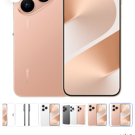
Item
1
of
14
Item
1