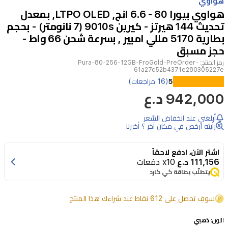
هواوي
of
هواوي بيورا 80 - 6.6 انج, LTPO OLED, بمعدل
14
تحديث 144 هيرتز - كيرين 9010s (7 نانومتر) - بحجم
بطارية 5170 مللي امبير , بسرعة شحن 66 واط -
حجز مسبق
رمز المنتج:
Pura-80-256-12GB-FroGold-PreOrder-
61a27c52b4371e280305227e
هواوي
5
(16 مراجعات)
942,000 د.ع
بورا
80
أبلغني عند انخفاض السّعر
هاتف
رأيته أرخص في مكان آخر ؟ أخبرنا
ذكي
فخم
اشترِ الآن، ادفع لاحقاً
111,156 د.ع
x10 دفعات
بشاشة
يتطلّب بطاقة كي كارد
LTPO
OLED
سوف تحصل على 612 نقاط عند شراءك هذا المنتج
مقاس
6.6
اللون:
ذهبي
بوصة