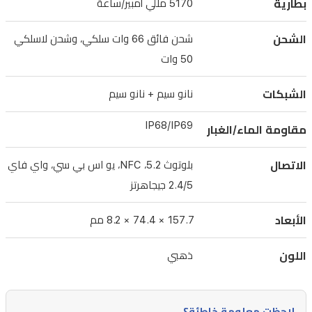
بطارية
5170 مللي أمبير/ساعة
بطارية
5170
الشحن
شحن فائق 66 وات سلكي، وشحن لاسلكي
مللي
50 وات
أمبير
تدعم
الشبكات
نانو سيم + نانو سيم
الشحن
IP68/IP69
السلكي
مقاومة الماء/الغبار
فائق
الاتصال
بلوتوث 5.2، NFC، يو اس بي سي، واي فاي
السرعة
66
2.4/5 جيجاهرتز
وات
الأبعاد
157.7 × 74.4 × 8.2 مم
والشحن
اللاسلكي
اللون
ذهبي
50
وات.
مقاومة