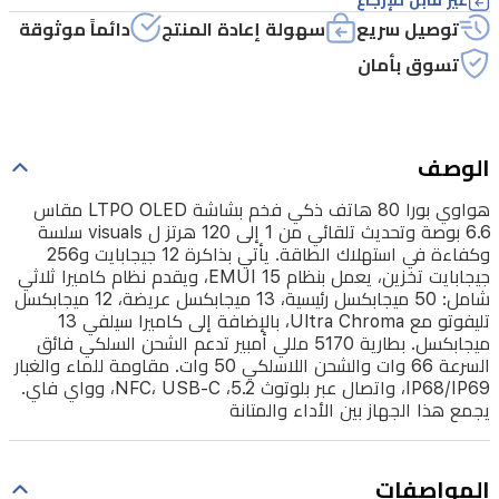
12
توصيل سريع
سهولة إعادة المنتج
دائماً موثوقة
جيجابايت
تسوق بأمان
و256
جيجابايت
تخزين،
الوصف
يعمل
هواوي بورا 80 هاتف ذكي فخم بشاشة LTPO OLED مقاس
بنظام
6.6 بوصة وتحديث تلقائي من 1 إلى 120 هرتز ل visuals سلسة
EMUI
وكفاءة في استهلاك الطاقة. يأتي بذاكرة 12 جيجابايت و256
15،
جيجابايت تخزين، يعمل بنظام EMUI 15، ويقدم نظام كاميرا ثلاثي
شامل: 50 ميجابكسل رئيسية، 13 ميجابكسل عريضة، 12 ميجابكسل
ويقدم
تليفوتو مع Ultra Chroma، بالإضافة إلى كاميرا سيلفي 13
نظام
ميجابكسل. بطارية 5170 مللي أمبير تدعم الشحن السلكي فائق
السرعة 66 وات والشحن اللاسلكي 50 وات. مقاومة للماء والغبار
كاميرا
IP68/IP69، واتصال عبر بلوتوث 5.2، NFC، USB-C، وواي فاي.
ثلاثي
يجمع هذا الجهاز بين الأداء والمتانة
شامل:
50
المواصفات
ميجابكسل