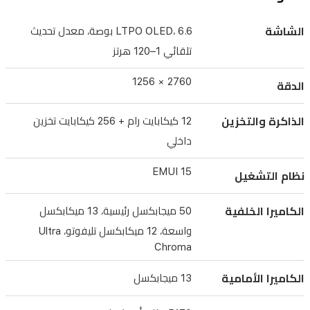
رئيسية،
الشاشة
LTPO OLED، 6.6 بوصة، معدل تحديث
13
ميجابكسل
تلقائي 1–120 هرتز
عريضة،
2760 × 1256
الدقة
12
ميجابكسل
الذاكرة والتخزين
12 كيكابايت رام + 256 كيكابايت تخزين
تليفوتو
داخلي
مع
Ultra
EMUI 15
نظام التشغيل
Chroma،
بالإضافة
الكاميرا الخلفية
50 ميجابكسل رئيسية، 13 ميكابكسل
إلى
واسعة، 12 ميكابكسل تليفوتو، Ultra
كاميرا
Chroma
سيلفي
الكاميرا الأمامية
13 ميجابكسل
13
ميجابكسل.