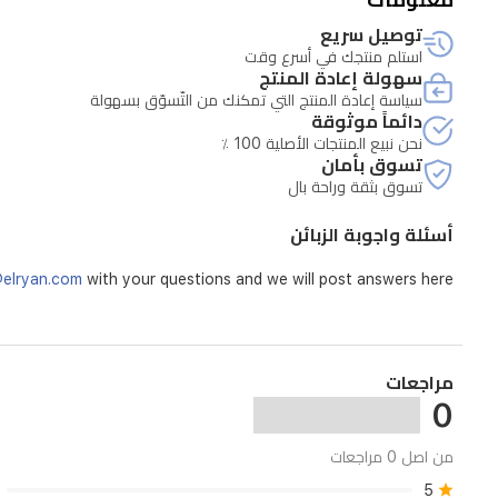
للتوسيع
توصيل سريع
حتى
استلم منتجك في أسرع وقت
سهولة إعادة المنتج
128
سياسة إعادة المنتج التي تمكنك من التّسوّق بسهولة
جيجابايت،
دائماً موثوقة
وبطارية
نحن نبيع المنتجات الأصلية 100 ٪
تسوق بأمان
سعة
تسوق بثقة وراحة بال
1000
مللي
أسئلة واجوبة الزبائن
أمبير
@elryan.com
with your questions and we will post answers here.
تدوم
حتى
4
أيام،
مراجعات
0
وهيكل
خفيف
من اصل 0 مراجعات
الوزن
5