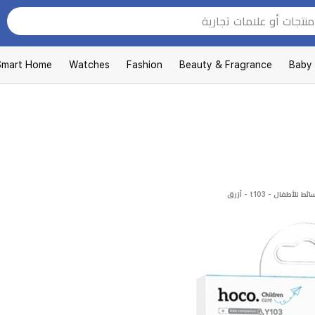
Smart Home
Watches
Fashion
Beauty & Fragrance
Baby
فال - t103 - أزرق