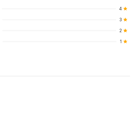
مصنوع
4
من
3
بلاستيك
2
ABS
(131
1
جرامًا)