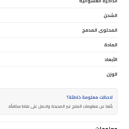
الذاكرة العشوائية
بذاكرة
وصول
الشحن
عشوائي
(RAM)
المحتوى المدمج
سعة
64
المادة
ميجابايت،
وذاكرة
الأبعاد
تخزين
الوزن
داخلية
سعة
8
ميجابايت
لاحظت معلومة خاطئة؟
+
بلّغنا عن معلومات المنتج غير الصحيحة واحصل على نقاط مكافأة.
8
جيجابايت
قابلة
معلومات