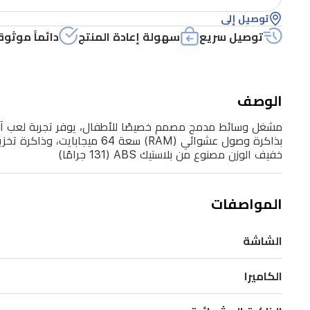
بشاشة
توصيل إلى
TFT
توصيل سريع
سهولة إعادة المنتج
دائماً موثوق
LCD
مقاس
2.8
بوصة،
الوصف
وكاميرتين
بدقة
1
خفيف الوزن مصنوع من بلاستيك ABS (131 جرامًا)
ميجابكسل،
و22
المواصفات
لعبة
مدمجة
الشاشة
للتسلية.
يأتي
الكاميرا
الجهاز