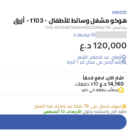
Item
1
HOCO
of
هوكو مشغل وسائط للأطفال - t103 - أزرق
1
رمز المنتج:
t103-6910497fd6dc63002086e7d3
مشغل
(0 مراجعات)
120,000 د.ع
وسائط
مدمج
أبلغني عند انخفاض السّعر
مصمم
رأيته أرخص في مكان آخر ؟ أخبرنا
خصيصًا
اشترِ الآن، ادفع لاحقاً
للأطفال،
14,160 د.ع
x10 دفعات
يوفر
يتطلّب بطاقة كي كارد
تجربة
سوف تحصل على 78 نقاط عند شراءك هذا المنتج
لعب
اطلبه الآن واستلمه بحلول
الأربعاء، 12 أغسطس
آمنة
وممتعة.
يتميز