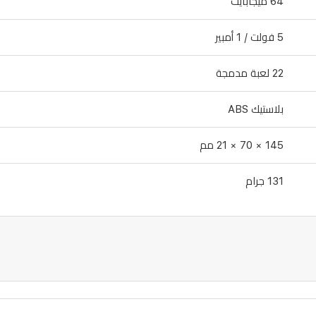
64 ميجابايت
5 فولت / 1 أمبير
22 لعبة مدمجة
بلاستيك ABS
145 × 70 × 21 مم
131 جرام