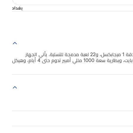
بغداد
مشغل وسائط مدمج مصمم خصيصًا للأطفال، يوفر تجربة لعب آمنة وممتعة. يتميز بشاشة TFT LCD مقاس 2.8 بوصة، وكاميرتين بدقة 1 ميجابكسل، و22 لعبة مدمجة للتسلية. يأتي الجهاز
بذاكرة وصول عشوائي (RAM) سعة 64 ميجابايت، وذاكرة تخزين داخلية سعة 8 ميجابايت + 8 جيجابايت قابلة للتوسيع حتى 128 جيجابايت، وبطارية سعة 1000 مللي أمبير تدوم حتى 4 أيام، وهيكل