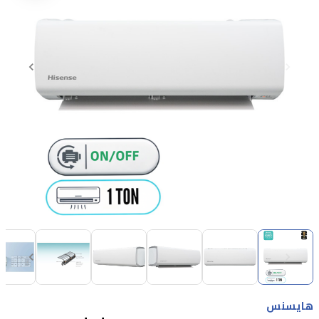
Item
1
of
8
Item
1
هايسنس
of