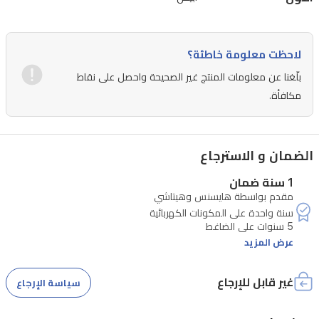
وصيانة
خالية
من
لاحظت معلومة خاطئة؟
المتاعب.
بلّغنا عن معلومات المنتج غير الصحيحة واحصل على نقاط
بفضل
مكافأة.
تشغيله
الهادئ
الضمان و الاسترجاع
وتصميمه
العصري،
1 سنة ضمان
مقدم بواسطة هايسنس وهيتاشي
يوفر
هذا
المكيف
عرض المزيد
أداءً
غير قابل للإرجاع
موثوقاً
سياسة الإرجاع
للحفاظ