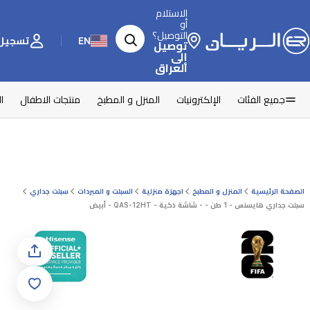
الاستلام
أو
التوصيل؟
EN
تسجيل 
توصيل
إلى
العراق
جميع الفئات
الإلكترونيات
المنزل و المطبخ
منتجات الاطفال
ا
الصفحة الرئيسية
المنزل و المطبخ
اجهزة منزلية
السبلت و المبردات
سبلت جداري
سبلت جداري هايسنس - 1 طن - - شاشة ذكية - QAS-12HT - أبيض