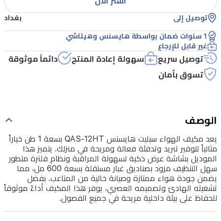
اشتر الآن
وتدفئة
توصيل إلى
بغداد
فعالة
1 سنوات ضمان بواسطة هايسنس وهيتاشي
ومريحة
غير قابل للإرجاع
في
توصيل سريع
سهولة إعادة المنتج
دائماً موثوقة
منزلك.
تسوق بأمان
يتميز
هذا
الموديل
الوصف
بشاشة
يعد مكيف الهواء سبليت هايسنس QAS-12HT بسعة 1 طن خياراً
عرض
مثالياً لتوفير تبريد وتدفئة فعالة ومريحة في منزلك. يتميز هذا
ذكية
الموديل بشاشة عرض ذكية لسهولة المراقبة ونظام فلترة متطور
سهل التنظيف مزود بصناديق غبار مستقلة بسعة 600 مل، مما
لسهولة
يضمن جودة هواء ممتازة وصيانة خالية من المتاعب. بفضل
المراقبة
تشغيله الهادئ وتصميمه العصري، يوفر هذا المكيف أداءً موثوقاً
للحفاظ على بيئة داخلية مريحة في جميع الفصول.
ونظام
فلترة