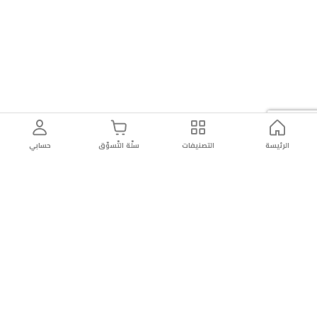
الرئيسة
التصنيفات
سلّة التّسوّق
حسابي
توصيل
سهولة إعادة
تسوق
دائماً
سريع
المنتج
بأمان
موثوقة