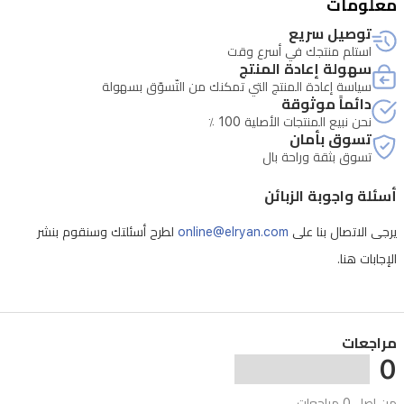
معلومات
على
توصيل سريع
بيئة
استلم منتجك في أسرع وقت
الاستهلاك الطبيعي للمنتج
داخلية
سهولة إعادة المنتج
سياسة إعادة المنتج التي تمكنك من التّسوّق بسهولة
مريحة
دائماً موثوقة
في
نحن نبيع المنتجات الأصلية 100 ٪
تسوق بأمان
جميع
تسوق بثقة وراحة بال
الفصول.
أسئلة واجوبة الزبائن
يرجى الاتصال بنا على
online@elryan.com
لطرح أسئلتك وسنقوم بنشر
الإجابات هنا.
مراجعات
0
من اصل 0 مراجعات