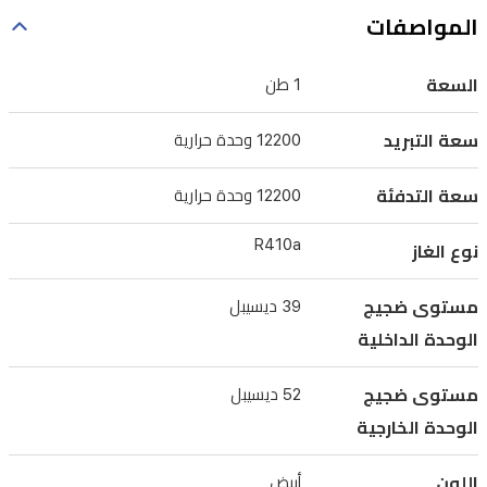
متطور
المواصفات
سهل
التنظيف
السعة
1 طن
مزود
سعة التبريد
12200 وحدة حرارية
بصناديق
غبار
سعة التدفئة
12200 وحدة حرارية
مستقلة
R410a
بسعة
نوع الغاز
600
مل،
مستوى ضجيج
39 ديسيبل
مما
الوحدة الداخلية
يضمن
مستوى ضجيج
52 ديسيبل
جودة
الوحدة الخارجية
هواء
ممتازة
اللون
أبيض