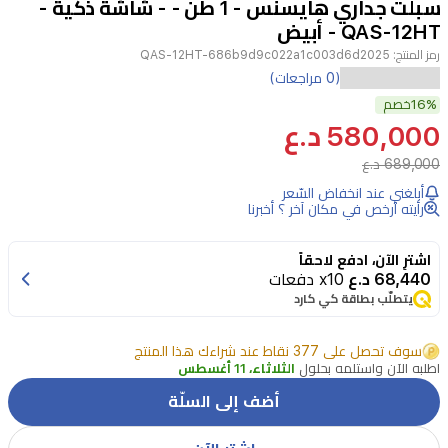
سبلت جداري هايسنس - 1 طن - - شاشة ذكية -
8
QAS-12HT - أبيض
رمز المنتج:
QAS-12HT-686b9d9c022a1c003d6d2025
يعد
(0 مراجعات)
16%
مكيف
خصم
580,000 د.ع
الهواء
689,000 د.ع
سبليت
أبلغني عند انخفاض السّعر
هايسنس
رأيته أرخص في مكان آخر ؟ أخبرنا
QAS-
12HT
اشترِ الآن، ادفع لاحقاً
بسعة
68,440 د.ع
x10 دفعات
1
يتطلّب بطاقة كي كارد
طن
خياراً
سوف تحصل على 377 نقاط عند شراءك هذا المنتج
اطلبه الآن واستلمه بحلول
الثلاثاء، 11 أغسطس
مثالياً
أضف إلى السلّة
لتوفير
تبريد