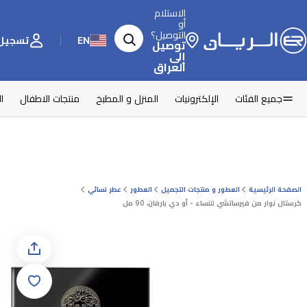
الاستلام
أو
التوصيل؟
EN
تسجيل 
توصيل
إلى
العراق
جميع الفئات
الإلكترونيات
المنزل و المطبخ
منتجات الاطفال
ا
الصفحة الرئيسية
العطور و منتجات التجميل
العطور
عطر نسائي
كرستال نوار من فيرساتشي للنساء - أو دي بارفان، 90 مل