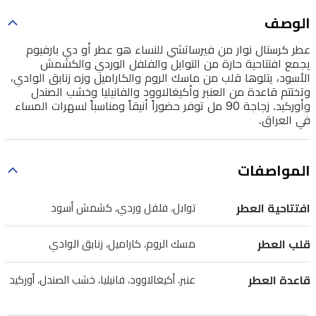
والفلفل
الوصف
الوردي
عطر كرستال نوار من فيرساتشي للنساء هو عطر أو دي بارفيوم
والكشمش
يجمع افتتاحية حارة من التوابل والفلفل الوردي والكشمش
الأسود،
الأسود، يتلوها قلب من ماسك الروم والكاراميل وزه زنابق الوادي،
وتختتم قاعدة من العنبر وأكيغالاوود والفانيليا وخشب الصندل
يتلوها
وأوركيد. زجاجة 90 مل توفر حضوراً أنيقاً ومناسباً لسهرات المساء
قلب
في العراق.
من
ماسك
المواصفات
الروم
والكاراميل
افتتاحية العطر
توابل، فلفل وردي، كشمش أسود
وزه
قلب العطر
مسك الروم، كاراميل، زنابق الوادي
زنابق
الوادي،
قاعدة العطر
عنبر، أكيغالاوود، فانيليا، خشب الصندل، أوركيد
وتختتم
قاعدة