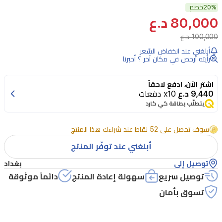
20%
كرستال
خصم
80,000 د.ع
نوار
100,000 د.ع
من
أبلغني عند انخفاض السّعر
فيرساتشي
رأيته أرخص في مكان آخر ؟ أخبرنا
للنساء
هو
اشترِ الآن، ادفع لاحقاً
9,440 د.ع
x10 دفعات
عطر
يتطلّب بطاقة كي كارد
أو
دي
سوف تحصل على 52 نقاط عند شراءك هذا المنتج
بارفيوم
أبلغني عند توفّر المنتج
يجمع
توصيل إلى
بغداد
افتتاحية
توصيل سريع
سهولة إعادة المنتج
دائماً موثوقة
حارة
تسوق بأمان
من
التوابل