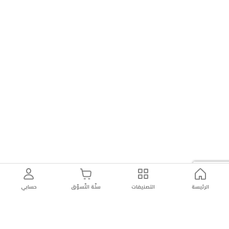
الرئيسة
التصنيفات
سلّة التّسوّق
حسابي