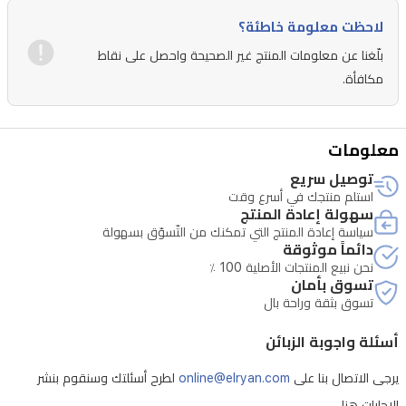
من
لاحظت معلومة خاطئة؟
العنبر
بلّغنا عن معلومات المنتج غير الصحيحة واحصل على نقاط
وأكيغالاوود
مكافأة.
والفانيليا
وخشب
معلومات
الصندل
توصيل سريع
وأوركيد.
استلم منتجك في أسرع وقت
زجاجة
سهولة إعادة المنتج
90
سياسة إعادة المنتج التي تمكنك من التّسوّق بسهولة
دائماً موثوقة
مل
نحن نبيع المنتجات الأصلية 100 ٪
توفر
تسوق بأمان
تسوق بثقة وراحة بال
حضوراً
أنيقاً
أسئلة واجوبة الزبائن
ومناسباً
يرجى الاتصال بنا على
online@elryan.com
لطرح أسئلتك وسنقوم بنشر
لسهرات
الإجابات هنا.