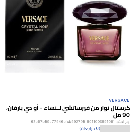
Item
1
VERSACE
of
كرستال نوار من فيرساتشي للنساء - أو دي بارفان،
1
90 مل
رمز المنتج:
8011003891061-62e67b59a77546efcb592795
عطر
(0 مراجعات)