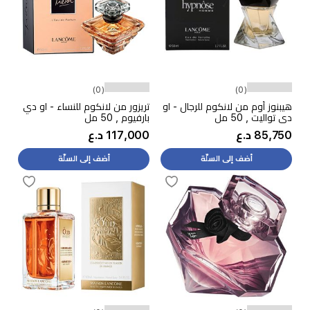
(0)
(0)
هيبنوز أوم من لانكوم للرجال - او
تريزور من لانكوم للنساء - او دي
دي تواليت , 50 مل
بارفيوم , 50 مل
85,750 د.ع
117,000 د.ع
أضف إلى السلّة
أضف إلى السلّة