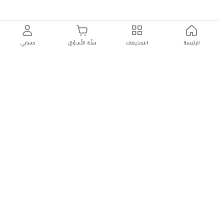
الرئيسة
التصنيفات
سلّة التّسوّق
حسابي
توصيل
سهولة إعادة
تسوق
دائماً
سريع
المنتج
بأمان
موثوقة
عن الريان
عن الريان