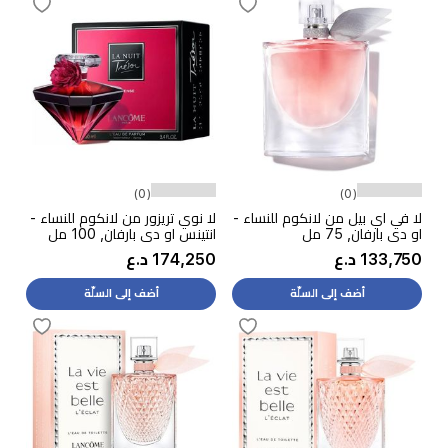
(0)
(0)
لا في اي بيل من لانكوم للنساء -
لا نوي تريزور من لانكوم للنساء -
او دي بارفان, 75 مل
انتينس او دي بارفان, 100 مل
133,750 د.ع
174,250 د.ع
أضف إلى السلّة
أضف إلى السلّة