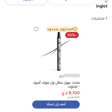
ل
Inglot
1 منتجات
المخزون محدود
-30%
(0)
محدد عيون سائل ون موف أسود
- إنجلوت
9,100 د.ع
13,000 د.ع
أضف إلى السلّة