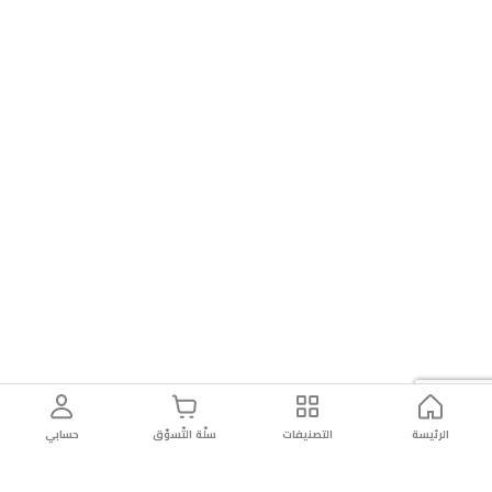
الرئيسة
التصنيفات
سلّة التّسوّق
حسابي