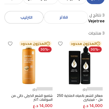
3 نتائج ل
فلاتر
الترتيب
Vejetree
3 منتجات
المخزون محدود
المخزون محدود
-30%
-30%
(0)
(0)
معالج للشعر بالمياه الملكية 250
شامبو للشعر الكيرلي خالي من
مل - فيجيتري
السولفات 1لتر
14,000 د.ع
14,000 د.ع