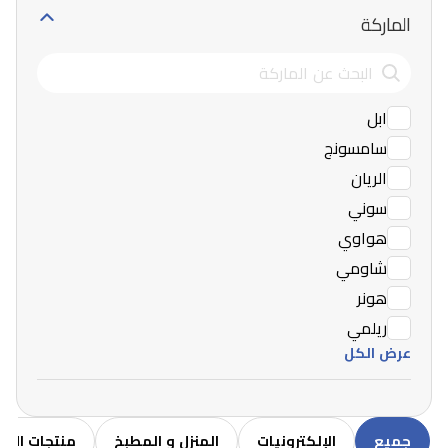
الماركة
ابل
سامسونج
الريان
سوني
هواوي
شاومي
هونر
ريلمي
عرض الكل
جميع
الإلكترونيات
المنزل و المطبخ
منتجات الاط