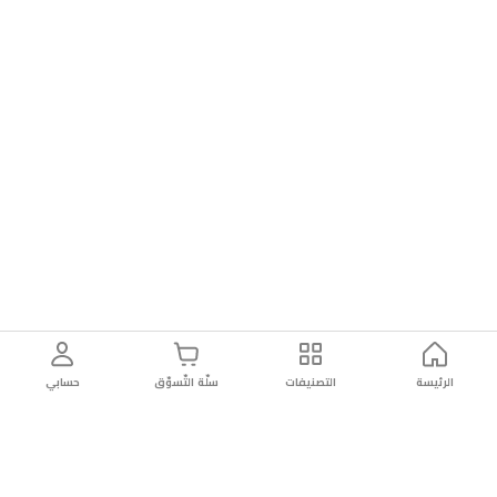
الرئيسة
التصنيفات
سلّة التّسوّق
حسابي