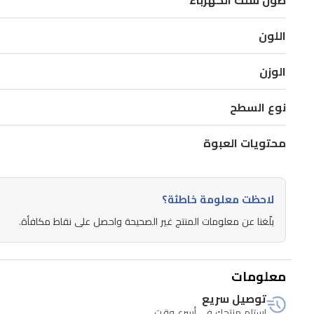
طول سلك الكهرباء
2.4
لتر
اللون
وخزان
وسخ
الوزن
1.7
لتر،
نوع السطح
مع
سلك
محتويات العبوة
بطول
6
أمتار
لاحظت معلومة خاطئة؟
وموتور
بلّغنا عن معلومات المنتج غير الصحيحة واحصل على نقاط مكافأة.
سلكي
بقدرة
معلومات
600
واط
توصيل سريع
استلم منتجك في أسرع وقت