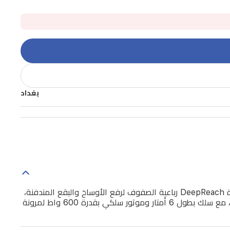
بغداد
يقدم بيسل TurboClean PowerBrush 2889K غسالة سجاد فعالة لتنظيف عميق للسجاد والموكيت والستائر والسلالم. تتميز بفرشاة DeepReach رباعية الصفوف لرفع الأوساخ والبقع المندفنة،
وفوهة قابلة للإزالة للصيانة السهلة، ونظام خزانين لفصل الماء النظيف عن الملوث. بسعة خزان ماء نظيف 2.4 لتر وخزان وسخ 1.7 لتر، مع سلك بطول 6 أمتار وموتور سلكي بقدرة 600 واط لمرونة