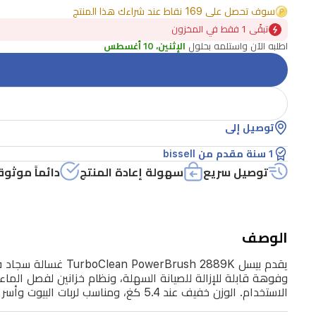
سوف تحصل على 169 نقاط عند شراءك هذا المنتج
عميق
تبقًى 1 فقط في المخزون
للسجاد
اطلبه الآن واستلمه بحلول
الإثنين، 10 أغسطس
والموكيت
والستائر
والسلالم.
تتميز
توصيل إلى
بفرشاة
1 سنة مقدم من bissell
DeepReach
توصيل سريع
سهولة إعادة المنتج
دائماً موثوق
رباعية
الصفوف
لرفع
الوصف
الأوساخ
والبقع
المندفنة،
الاستخدام. الوزن خفيف عند 5.4 كغ، ومناسب لربات البيوت وأسر لديها حيوانات أليفة. اللون أسود وأحمر.
وفوهة