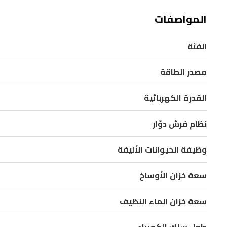
قابلة
المواصفات
للإزالة
للصيانة
الفئة
السهلة،
ونظام
مصدر الطاقة
خزانين
لفصل
القدرة الكهربائية
الماء
نظام فرش دوّار
النظيف
عن
وظيفة الحيوانات الأليفة
الملوث.
بسعة
سعة خزان الأوساخ
خزان
سعة خزان الماء النظيف
ماء
نظيف