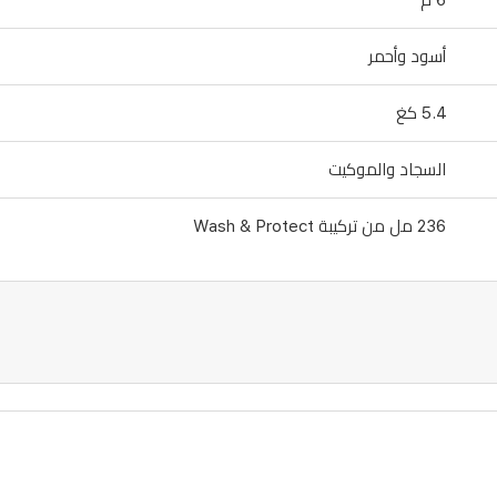
6 م
أسود وأحمر
5.4 كغ
السجاد والموكيت
236 مل من تركيبة Wash & Protect