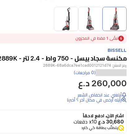
Item
1
of
3
Item
تبقًى 1 فقط في المخزون
1
of
BISSELL
3
مكنسة سجاد بيسل - 750 واط - 2.4 لتر - 2889K - اسود
رمز المنتج:
2889K-68a6dca7ee1cad0012121d74
يقدم
(0 مراجعات)
260,000 د.ع
بيسل
TurboClean
PowerBrush
أبلغني عند انخفاض السّعر
رأيته أرخص في مكان آخر ؟ أخبرنا
2889K
غسالة
اشترِ الآن، ادفع لاحقاً
سجاد
30,680 د.ع
x10 دفعات
فعالة
يتطلّب بطاقة كي كارد
لتنظيف