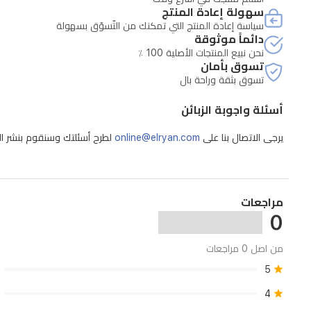
لمرونة
سهولة إعادة المنتج
الاستخدام.
سياسة إعادة المنتج التي تمكنك من التّسوّق بسهولة
دائماً موثوقة
الوزن
نحن نبيع المنتجات الأصلية 100 ٪
خفيف
تسوق بأمان
تسوق بثقة وراحة بال
عند
5.4
أسئلة واجوبة الزبائن
كغ،
يرجى الاتصال بنا على
online@elryan.com
لطرح أسئلتك وسنقوم بنشر الإج
ومناسب
لربات
البيوت
وأسر
مراجعات
0
لديها
حيوانات
من اصل 0 مراجعات
أليفة.
5
اللون
4
أسود