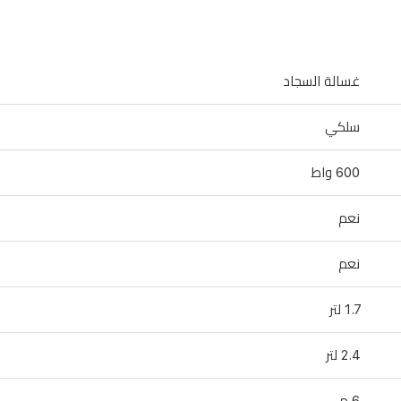
غسالة السجاد
سلكي
600 واط
نعم
نعم
1.7 لتر
2.4 لتر