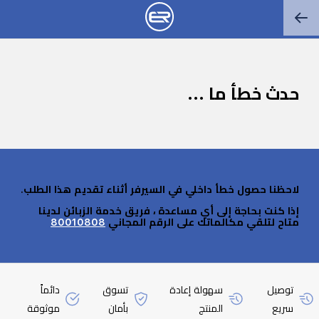
حدث خطأ ما ...
لاحظنا حصول خطأ داخلي في السيرفر أثناء تقديم هذا الطلب.
إذا كنت بحاجة إلى أي مساعدة ، فريق خدمة الزبائن لدينا
متاح لتلقي مكالماتك على الرقم المجاني
80010808
توصيل
سهولة إعادة
تسوق
دائماً
سريع
المنتج
بأمان
موثوقة