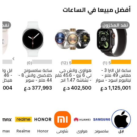
أفضل مبيعا في الساعات
نفد المخزون
نفد ا
(0)
5 (12)
5 (1)
ساعة ابل الترا 3 -
هواوي واتش جي
ساعة سامسونج
مقاس 49 ملم -
تي 6 برو - 45.6 ملم
كلاكسي واتش 8 -
تيتانيوم اسود - سوار
- بشاشة 1.47 انج
44 ملم - سوبر
‏هيكل ا
Trail Loop بلون
اموليد - بحجم بطارية
اموليد - مقاومة
وردي ‏–
1,125,001 د.ع
402,500 د.ع
377,993 د.ع
635,004
الفحم - الاتصال عبر
يصل الى 21 يوم -
للماء IP68 + 5ATM
وردي -
الأقمار الصناعية -
مقاومة ماء وغبار
Item
تنبيهات ارتفاع ضغط
بمعيار 5ATM وIP69
الدم - ميديم/سمول
- دعم الغوص حتى
1
40 مترًا - حجز مسبق
of
25
ابل
سامسونج
هواوي
شاومي
Honor
Realme
emax