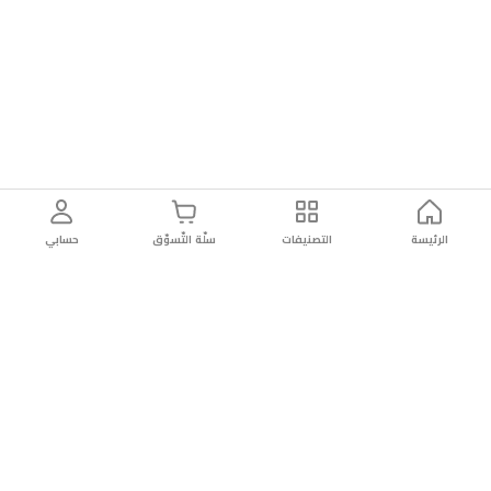
الرئيسة
التصنيفات
سلّة التّسوّق
حسابي
توصيل
سهولة إعادة
تسوق
دائماً
سريع
المنتج
بأمان
موثوقة