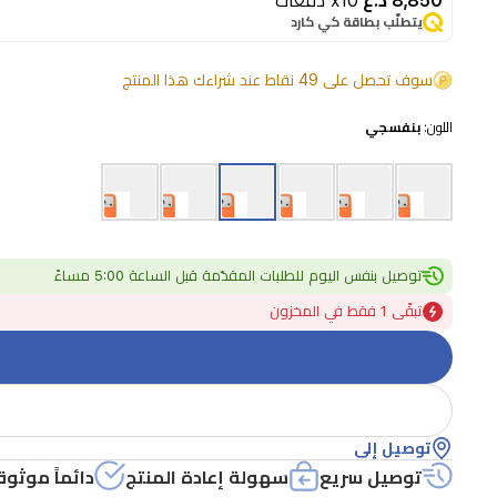
8,850 د.ع
x10 دفعات
يتطلّب بطاقة كي كارد
سوف تحصل على 49 نقاط عند شراءك هذا المنتج
اللون:
بنفسجي
توصيل بنفس اليوم للطلبات المقدّمة قبل الساعة 5:00 مساءً
تبقًى 1 فقط في المخزون
توصيل إلى
توصيل سريع
سهولة إعادة المنتج
دائماً موثوق