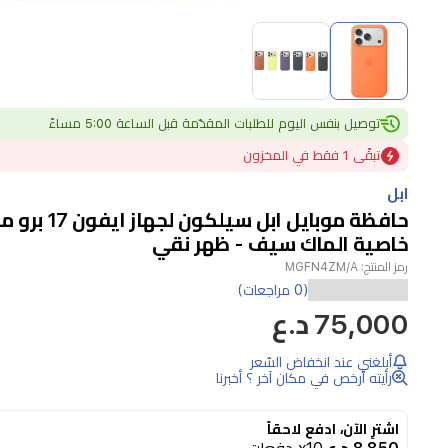
Item
1
of
2
Item
توصيل بنفس اليوم للطلبات المقدّمة قبل الساعة 5:00 مساءً
1
of
تبقًى 1 فقط في المخزون
2
ابل
حافظة موبايل ابل سيل
خاصية الماك سيف - ظهر نقي
رمز المنتج:
MGFN4ZM/A
(0 مراجعات)
75,000 د.ع
أبلغني عند انخفاض السّعر
رأيته أرخص في مكان آخر ؟ أخبرنا
اشترِ الآن، ادفع لاحقاً