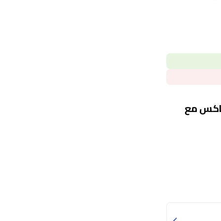
كون لجهاز ايفون 17 برو ماكس مع